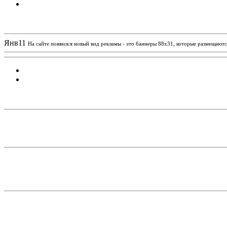
Новости проекта
Янв
11
На сайте появился новый вид рекламы - это баннеры 88х31, которые размещаются
Статистика проекта