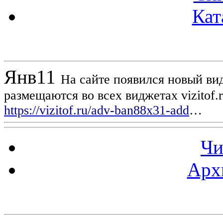
Кат
Новости проекта
Янв
11
На сайте появился новый вид
размещаются во всех виджетах vizitof.
https://vizitof.ru/adv-ban88x31-add
…
Чи
Арх
Статистика проекта