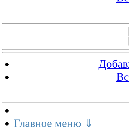
Баннеры 88х31
Добав
Вс
Меню сайта
Главное меню ⇓