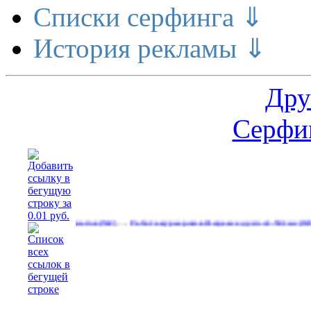
Списки серфинга ⇓
История рекламы ⇓
Дру
Серфин
…
…
азных форматов
Работа курьером в Яндекс еду.зп от 50тыс
(532)
(637)