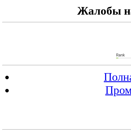
Жалобы н
Полна
Пром
Баннер 88х31