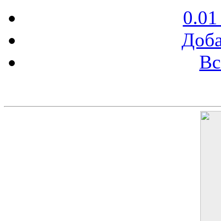
0.01
Доба
Вс
Баннер 200х300