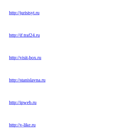
http://juristsyt.ru
http://if.traf24.ru
http://visit-box.ru
http://stanislavna.ru
http://ipweb.ru
http://v-like.ru