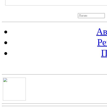
Авторизация
Ав
Ре
П
Баннер 100х100