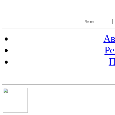
Авторизация
Ав
Ре
П
Баннер 100х100