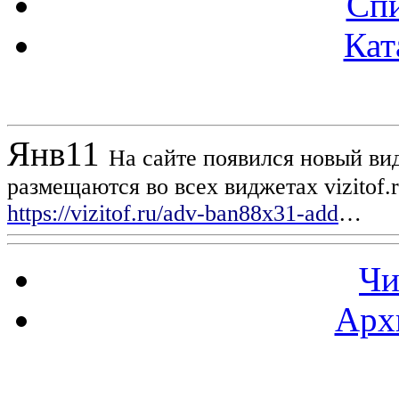
Спи
Кат
Новости проекта
Янв
11
На сайте появился новый вид
размещаются во всех виджетах vizitof.
https://vizitof.ru/adv-ban88x31-add
…
Чи
Арх
Статистика проекта