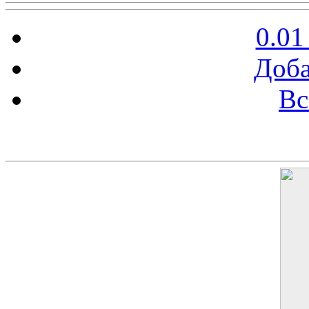
0.01
Доба
Вс
Баннер 200х300