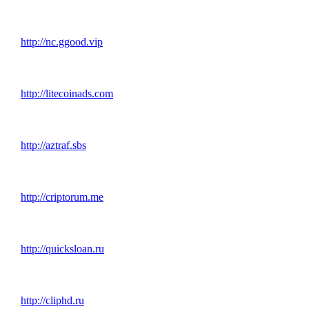
http://nc.ggood.vip
http://litecoinads.com
http://aztraf.sbs
http://criptorum.me
http://quicksloan.ru
http://cliphd.ru