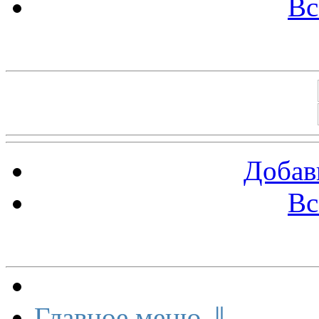
Вс
Баннеры 88х31
Добав
Вс
Меню сайта
Главное меню ⇓