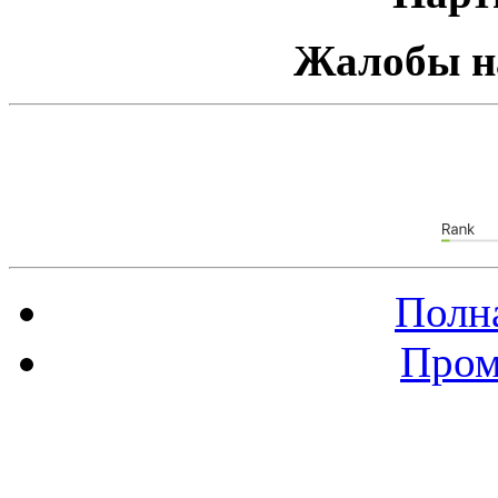
Жалобы н
Полна
Пром
Баннер 88х31