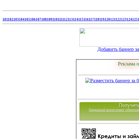
101
102
103
104
105
106
107
108
109
110
111
112
113
114
115
116
117
118
119
120
121
122
123
124
125
Добавить баннер за 
Реклама о
Получить
Надежный мониторинг обменни