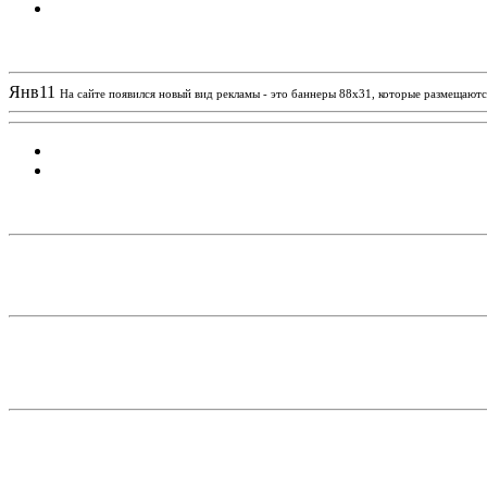
Новости проекта
Янв
11
На сайте появился новый вид рекламы - это баннеры 88х31, которые размещаются
Статистика проекта