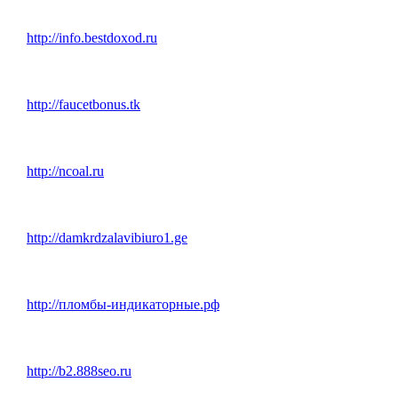
http://info.bestdoxod.ru
http://faucetbonus.tk
http://ncoal.ru
http://damkrdzalavibiuro1.ge
http://пломбы-индикаторные.рф
http://b2.888seo.ru