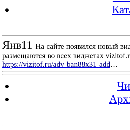
Кат
Новости проекта
Янв
11
На сайте появился новый вид
размещаются во всех виджетах vizitof.
https://vizitof.ru/adv-ban88x31-add
…
Чи
Арх
Статистика проекта