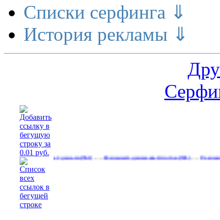
Списки серфинга ⇓
История рекламы ⇓
Дру
Серфин
…
…
ение делает деньги
Реальный денежный поток
Рекламируйтесь 
(561)
(591)