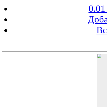
0.01
Доба
Вс
Баннер 200х300