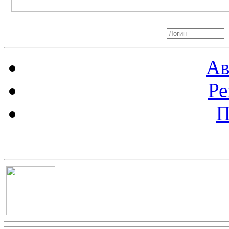
Авторизация
Ав
Ре
П
Баннер 100х100