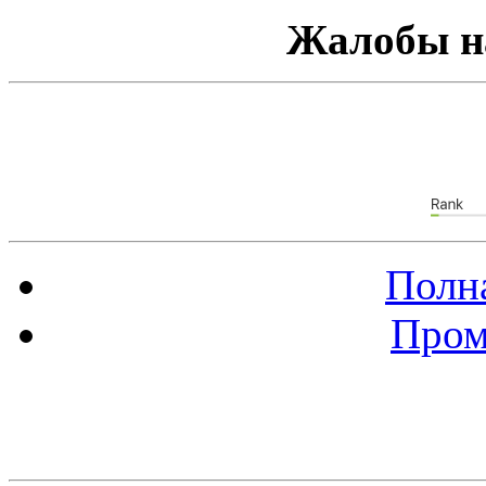
Жалобы н
Полна
Пром
Баннер 88х31