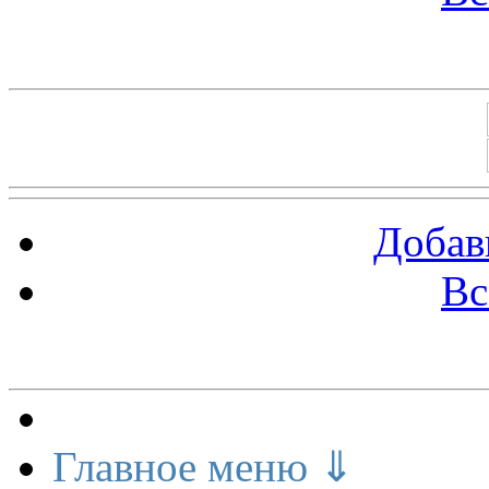
Баннеры 88х31
Добав
Вс
Меню сайта
Главное меню ⇓