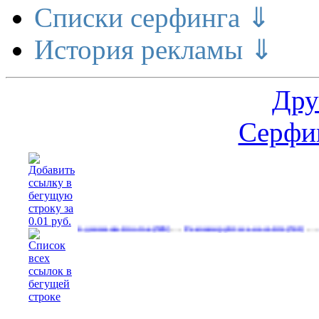
Списки серфинга ⇓
История рекламы ⇓
Дру
Серфин
…
…
…
Реальный денежный поток
Рекламируйтесь на сайте
Свободн
(590)
(531)