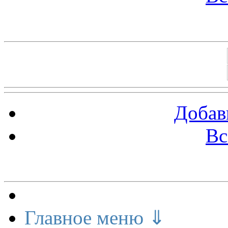
Баннеры 88х31
Добав
Вс
Меню сайта
Главное меню ⇓