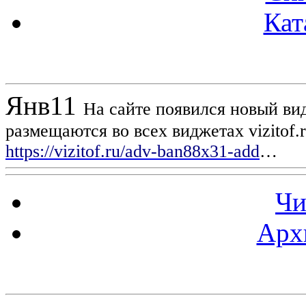
Кат
Новости проекта
Янв
11
На сайте появился новый вид
размещаются во всех виджетах vizitof.
https://vizitof.ru/adv-ban88x31-add
…
Чи
Арх
Статистика проекта