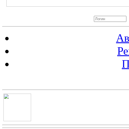
Авторизация
Ав
Ре
П
Баннер 100х100