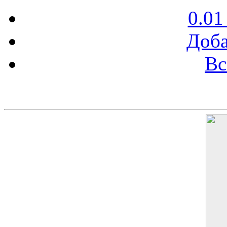
0.01
Доба
Вс
Баннер 200х300