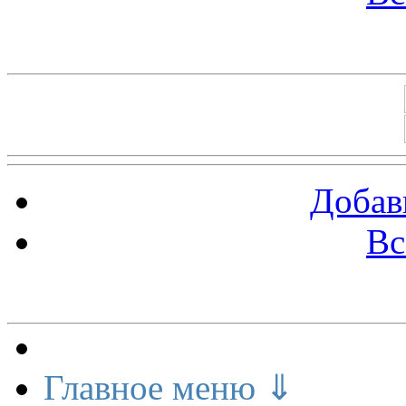
Баннеры 88х31
Добав
Вс
Меню сайта
Главное меню ⇓