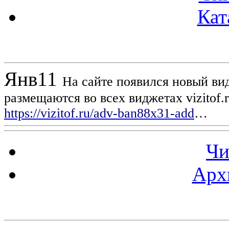
Кат
Новости проекта
Янв
11
На сайте появился новый вид
размещаются во всех виджетах vizitof.
https://vizitof.ru/adv-ban88x31-add
…
Чи
Арх
Статистика проекта