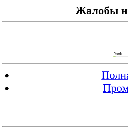
Жалобы н
Полна
Пром
Баннер 88х31