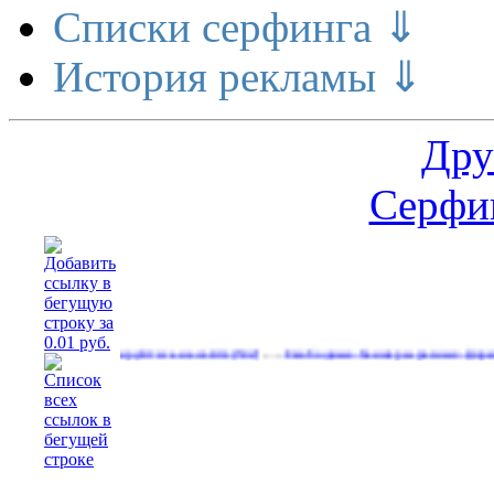
Списки серфинга ⇓
История рекламы ⇓
Дру
Серфин
…
…
Рекламируйтесь на сайте
Свободные баннеры разных форматов
1)
(532)
(5