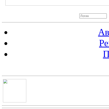
Авторизация
Ав
Ре
П
Баннер 100х100