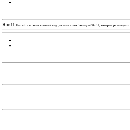
Новости проекта
Янв
11
На сайте появился новый вид рекламы - это баннеры 88х31, которые размещаются
Статистика проекта