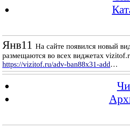
Кат
Новости проекта
Янв
11
На сайте появился новый вид
размещаются во всех виджетах vizitof.
https://vizitof.ru/adv-ban88x31-add
…
Чи
Арх
Статистика проекта