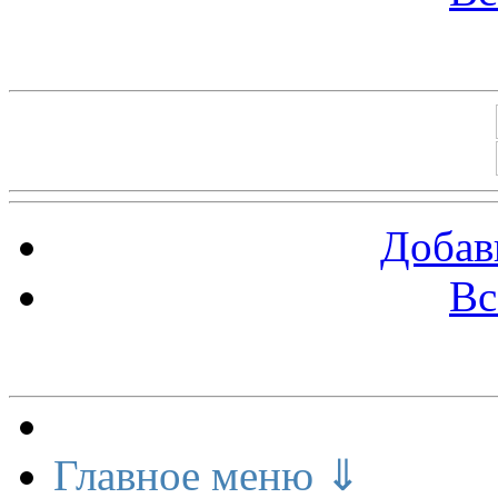
Баннеры 88х31
Добав
Вс
Меню сайта
Главное меню ⇓