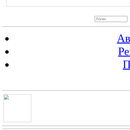
Авторизация
Ав
Ре
П
Баннер 100х100