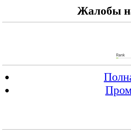
Жалобы н
Полна
Пром
Баннер 88х31