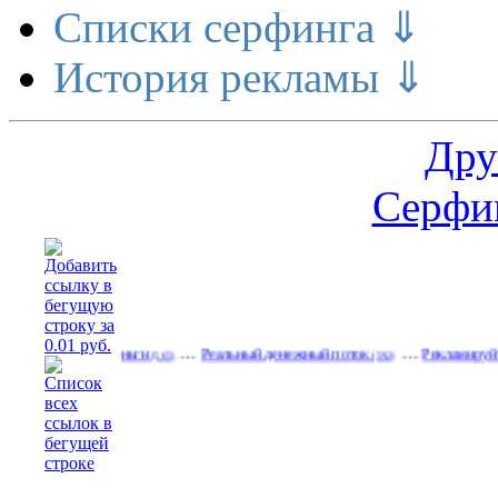
Списки серфинга ⇓
История рекламы ⇓
Дру
Серфин
…
…
делает деньги
Реальный денежный поток
Рекламируйтесь на с
(565)
(592)