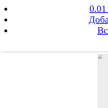
0.01
Доба
Вс
Баннер 200х300