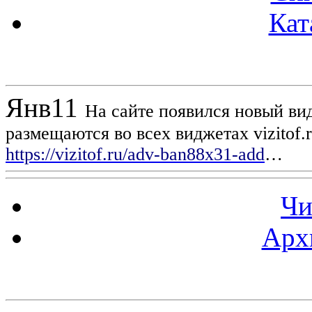
Кат
Новости проекта
Янв
11
На сайте появился новый вид
размещаются во всех виджетах vizitof.
https://vizitof.ru/adv-ban88x31-add
…
Чи
Арх
Статистика проекта