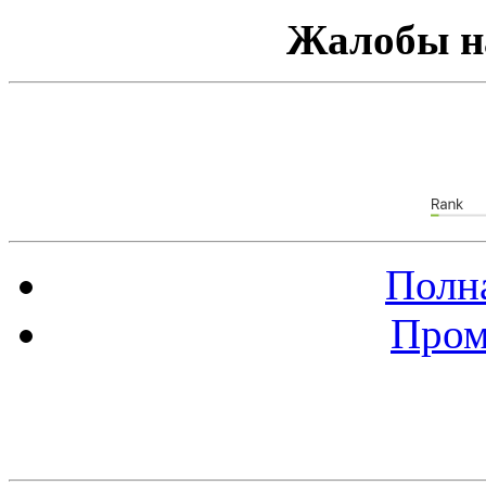
Жалобы н
Полна
Пром
Баннер 88х31