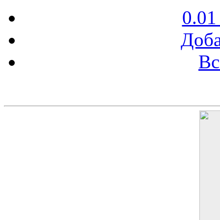
0.01
Доба
Вс
Баннер 200х300