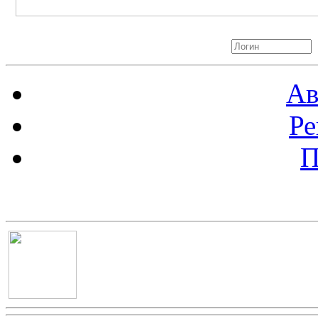
Авторизация
Ав
Ре
П
Баннер 100х100