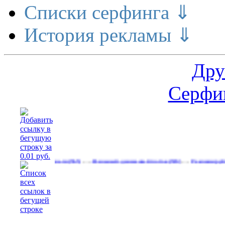
Списки серфинга ⇓
История рекламы ⇓
Дру
Серфин
…
…
ие делает деньги
Реальный денежный поток
Рекламируйтесь на
(565)
(593)