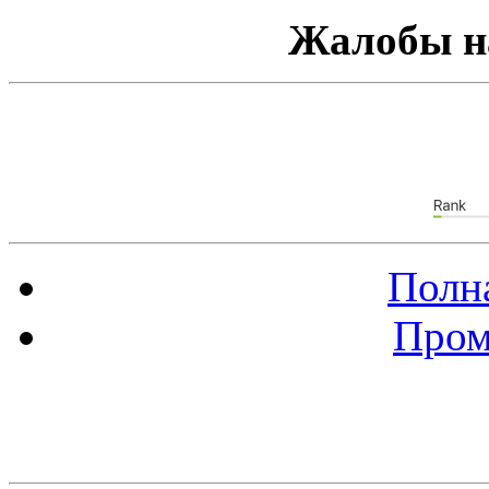
Жалобы н
Полна
Пром
Баннер 88х31