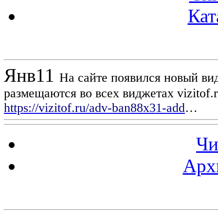
Кат
Новости проекта
Янв
11
На сайте появился новый вид
размещаются во всех виджетах vizitof.
https://vizitof.ru/adv-ban88x31-add
…
Чи
Арх
Статистика проекта