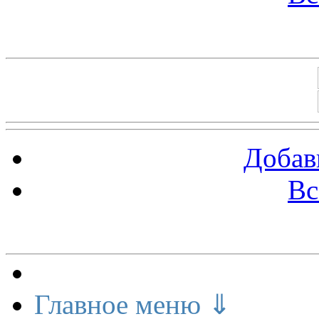
Баннеры 88х31
Добав
Вс
Меню сайта
Главное меню ⇓