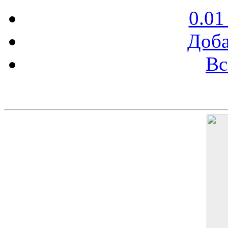
0.01
Доба
Вс
Баннер 200х300