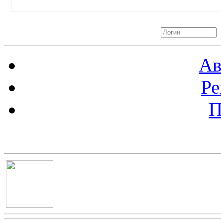
Авторизация
Ав
Ре
П
Баннер 100х100