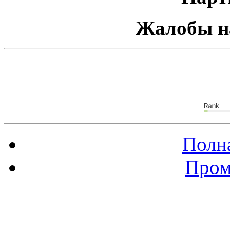
Жалобы н
Полна
Пром
Баннер 88х31