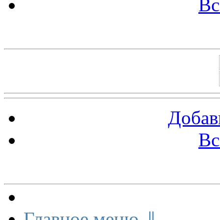
Вс
Баннеры 88х31
Добав
Вс
Меню сайта
Главное меню ⇓