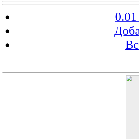
0.01
Доба
Вс
Баннер 200х300