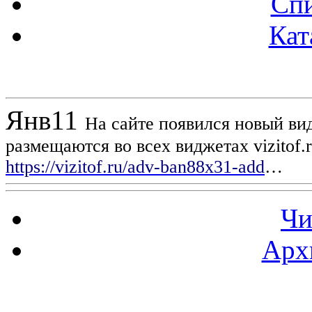
Спи
Кат
Новости проекта
Янв
11
На сайте появился новый вид
размещаются во всех виджетах vizitof.
https://vizitof.ru/adv-ban88x31-add
…
Чи
Арх
Статистика проекта