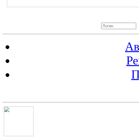
Авторизация
Ав
Ре
П
Баннер 100х100