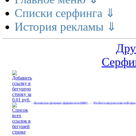
Списки серфинга ⇓
История рекламы ⇓
Дру
Серфин
…
вободные баннеры разных форматов
Работа курьером в Яндекс еду.зп
(543)