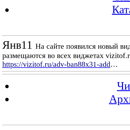
Кат
Новости проекта
Янв
11
На сайте появился новый вид
размещаются во всех виджетах vizitof.
https://vizitof.ru/adv-ban88x31-add
…
Чи
Арх
Статистика проекта