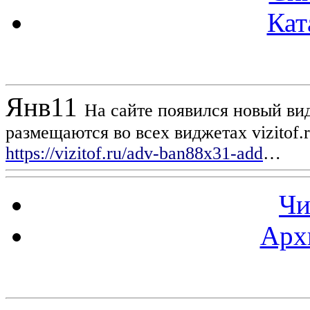
Кат
Новости проекта
Янв
11
На сайте появился новый вид
размещаются во всех виджетах vizitof.
https://vizitof.ru/adv-ban88x31-add
…
Чи
Арх
Статистика проекта