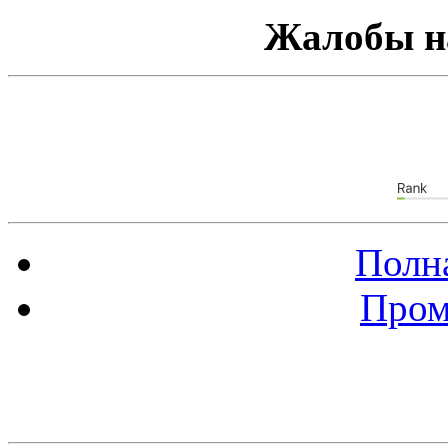
Жалобы н
Полна
Пром
Баннер 88х31