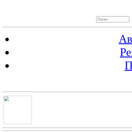
Авторизация
Ав
Ре
П
Баннер 100х100