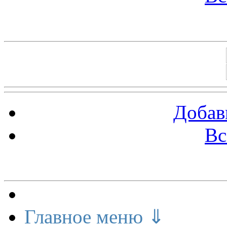
Баннеры 88х31
Добав
Вс
Меню сайта
Главное меню ⇓