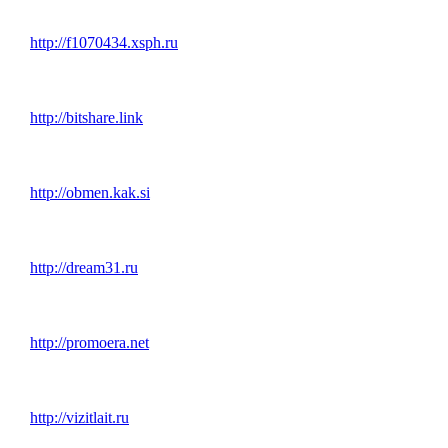
http://f1070434.xsph.ru
http://bitshare.link
http://obmen.kak.si
http://dream31.ru
http://promoera.net
http://vizitlait.ru