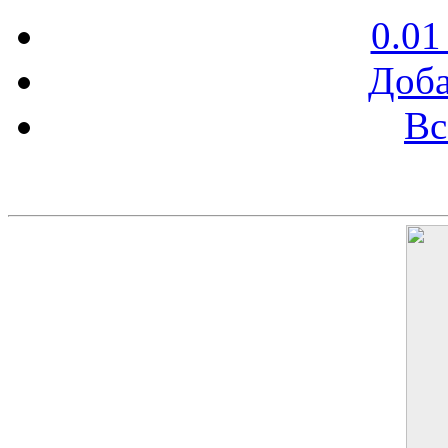
0.01
Доба
Вс
Баннер 200х300