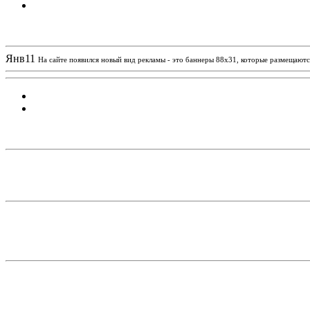
Новости проекта
Янв
11
На сайте появился новый вид рекламы - это баннеры 88х31, которые размещаются
Статистика проекта