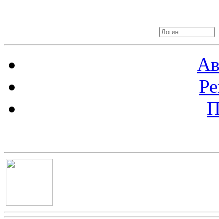
Авторизация
Ав
Ре
П
Баннер 100х100