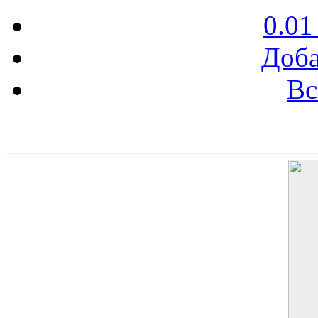
0.01
Доба
Вс
Баннер 200х300