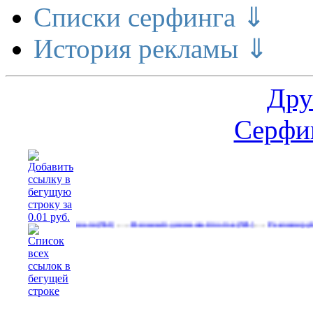
Списки серфинга ⇓
История рекламы ⇓
Дру
Серфин
…
…
 делает деньги
Реальный денежный поток
Рекламируйтесь на с
(561)
(591)