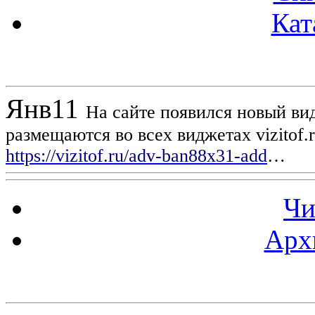
Кат
Новости проекта
Янв
11
На сайте появился новый вид
размещаются во всех виджетах vizitof.
https://vizitof.ru/adv-ban88x31-add
…
Чи
Арх
Статистика проекта