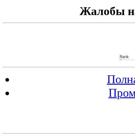
Жалобы н
Полна
Пром
Баннер 88х31