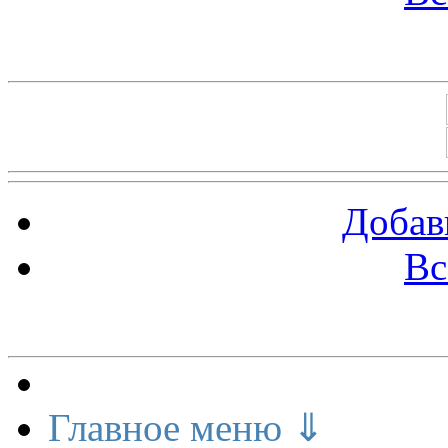
Баннеры 88х31
Добав
Вс
Меню сайта
Главное меню ⇓