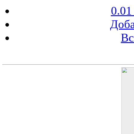
0.01
Доба
Вс
Баннер 200х300