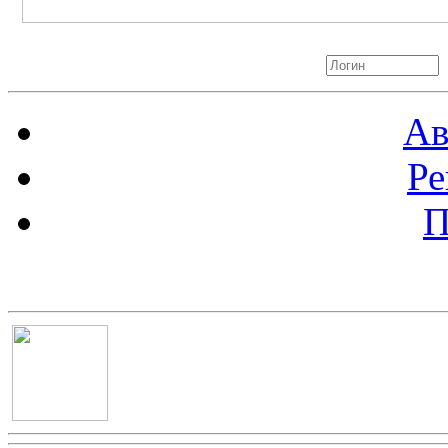
Авторизация
Ав
Ре
П
Баннер 100х100