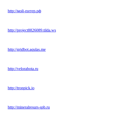
http://мой-питер.рф
http://project8826089.tilda.ws
http://gridbot.aqulas.me
http://velorabota.ru
http://tronpick.io
http://mineralresurs-spb.ru