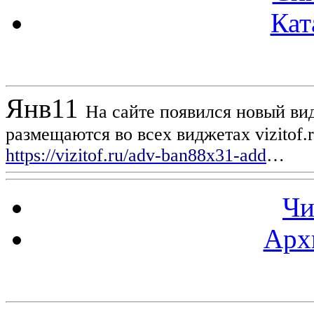
Кат
Новости проекта
Янв
11
На сайте появился новый вид
размещаются во всех виджетах vizitof.
https://vizitof.ru/adv-ban88x31-add
…
Чи
Арх
Статистика проекта