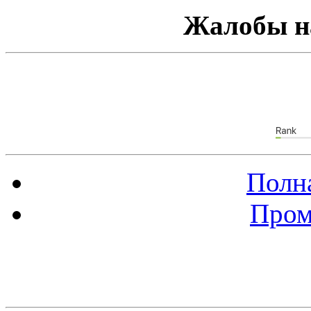
Жалобы н
Полна
Пром
Баннер 88х31