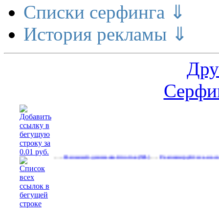
Списки серфинга ⇓
История рекламы ⇓
Дру
Серфин
…
…
еньги
Реальный денежный поток
Рекламируйтесь на сайте
(561)
(591)
(532)