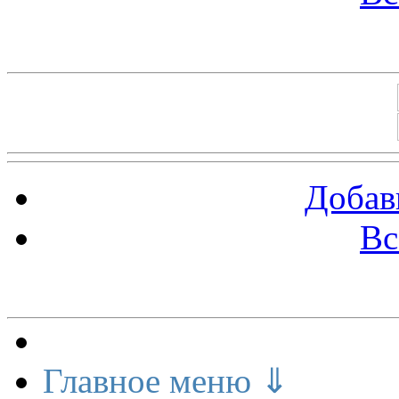
Баннеры 88х31
Добав
Вс
Меню сайта
Главное меню ⇓