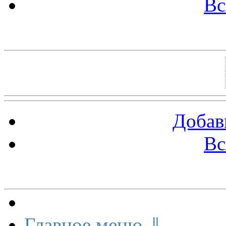
Вс
Баннеры 88х31
Добав
Вс
Меню сайта
Главное меню ⇓