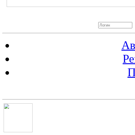
Авторизация
Ав
Ре
П
Баннер 100х100