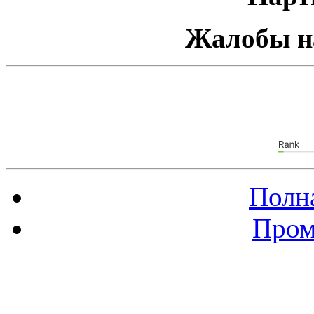
Жалобы н
Полна
Пром
Баннер 88х31