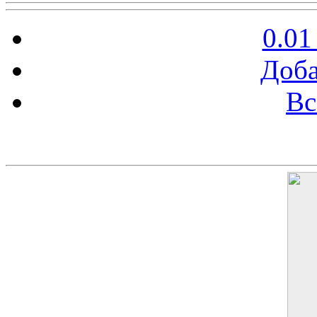
0.01
Доба
Вс
Баннер 200х300