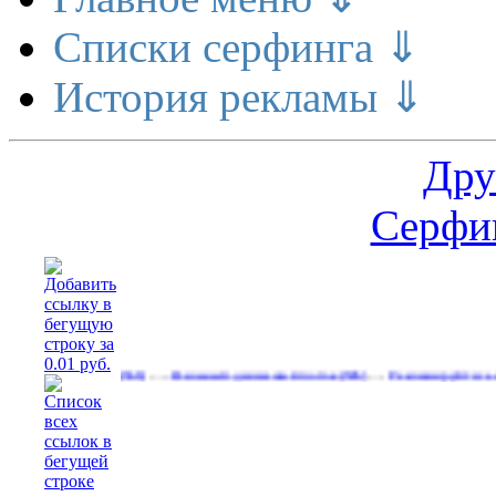
Списки серфинга ⇓
История рекламы ⇓
Дру
Серфин
…
…
ет деньги
Реальный денежный поток
Рекламируйтесь на сайте
(566)
(596)
(