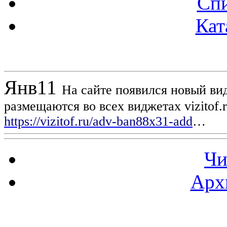
Спи
Кат
Новости проекта
Янв
11
На сайте появился новый вид
размещаются во всех виджетах vizitof.
https://vizitof.ru/adv-ban88x31-add
…
Чи
Арх
Статистика проекта