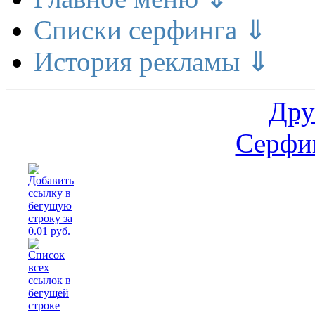
Списки серфинга ⇓
История рекламы ⇓
Дру
Серфин