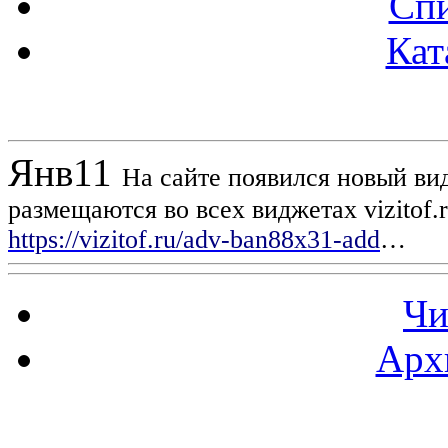
Спи
Кат
Новости проекта
Янв
11
На сайте появился новый вид
размещаются во всех виджетах vizitof.
https://vizitof.ru/adv-ban88x31-add
…
Чи
Арх
Статистика проекта