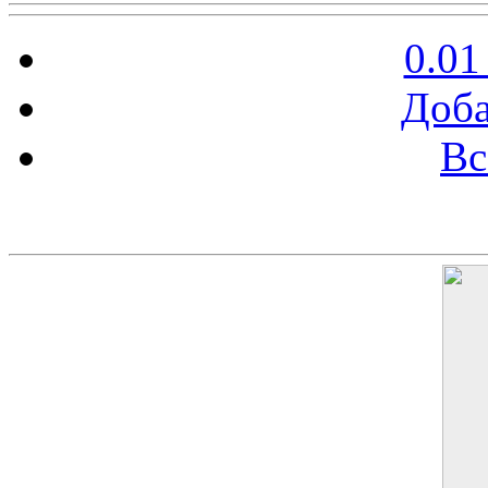
0.01
Доба
Вс
Баннер 200х300