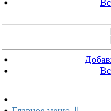
Вс
Баннеры 88х31
Добав
Вс
Меню сайта
Главное меню ⇓