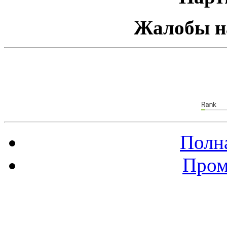
Жалобы н
Полна
Пром
Баннер 88х31