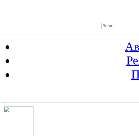
Авторизация
Ав
Ре
П
Баннер 100х100