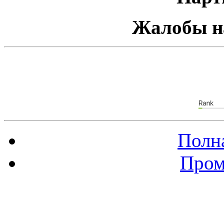
Жалобы н
Полна
Пром
Баннер 88х31