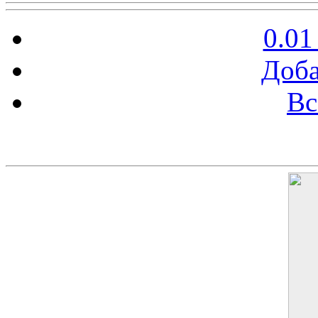
0.01
Доба
Вс
Баннер 200х300