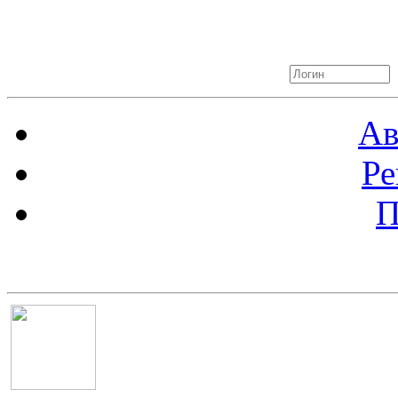
Авторизация
Ав
Ре
П
Баннер 100х100