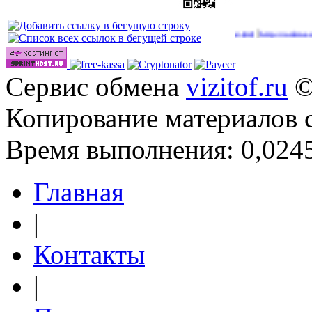
|
|
deos.cc/go/out.php
http://onlinevideos.cc/videos/
http://onlinevideos.cc/
(42)
(44)
Сервис обмена
vizitof.ru
©
Копирование материалов 
Время выполнения: 0,0245
Главная
|
Контакты
|