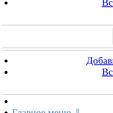
Вс
Баннеры 88х31
Добав
Вс
Меню сайта
Главное меню ⇓