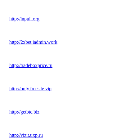
http://inpull.org
http://2xbet.iadmin.work
http://tradeboxprice.ru
http://only.freesite.vip
http://getbtc.biz
http://vizit.uxp.ru