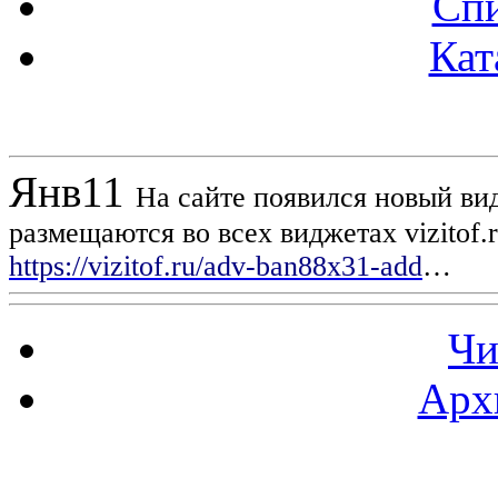
Спи
Кат
Новости проекта
Янв
11
На сайте появился новый вид
размещаются во всех виджетах vizitof.
https://vizitof.ru/adv-ban88x31-add
…
Чи
Арх
Статистика проекта