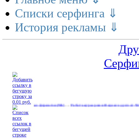
Списки серфинга ⇓
История рекламы ⇓
Дру
Серфин
…
неры разных форматов
Работа курьером в Яндекс еду.зп от 50тыс
(536)
(641)