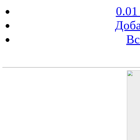
0.01
Доба
Вс
Баннер 200х300