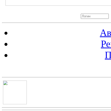
Авторизация
Ав
Ре
П
Баннер 100х100