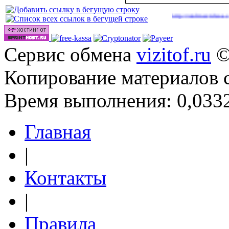
|
|
ideos/
http://onlinevideos.cc/tops/out.php
http://onlinevideos.cc/top/out
(48)
(43)
Сервис обмена
vizitof.ru
©
Копирование материалов 
Время выполнения: 0,0332
Главная
|
Контакты
|
Правила