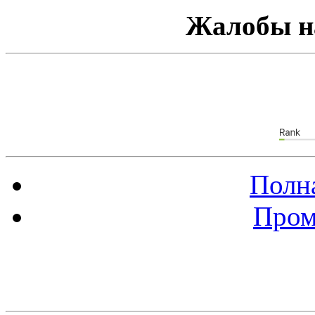
Жалобы н
Полна
Пром
Баннер 88х31