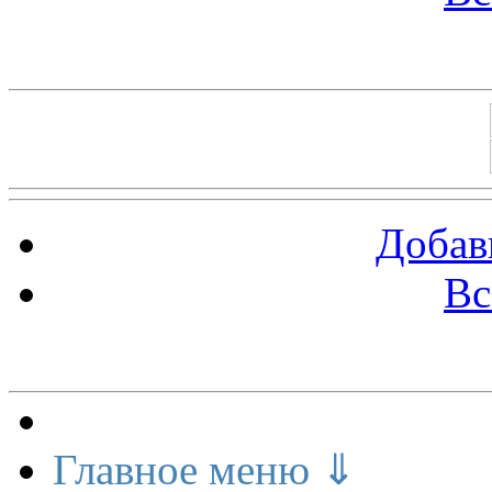
Баннеры 88х31
Добав
Вс
Меню сайта
Главное меню ⇓