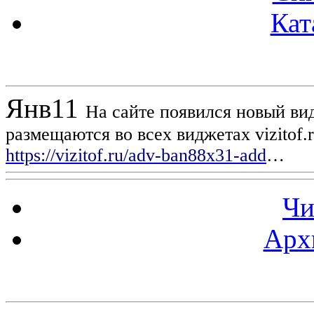
Кат
Новости проекта
Янв
11
На сайте появился новый вид
размещаются во всех виджетах vizitof.
https://vizitof.ru/adv-ban88x31-add
…
Чи
Арх
Статистика проекта