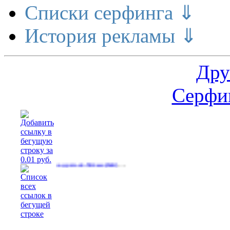
Списки серфинга ⇓
История рекламы ⇓
Дру
Серфин
…
 в Яндекс еду.зп от 50тыс
(644)