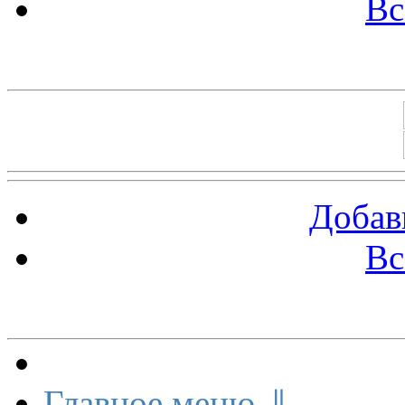
Вс
Баннеры 88х31
Добав
Вс
Меню сайта
Главное меню ⇓