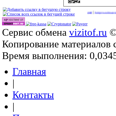
|
|
 в 2026 году
http://onlinevideos.cc/go/out.php
http://onlinevideos.cc/v
(40)
(42)
Сервис обмена
vizitof.ru
©
Копирование материалов 
Время выполнения: 0,0345
Главная
|
Контакты
|