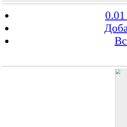
0.01
Доба
Вс
Баннер 200х300