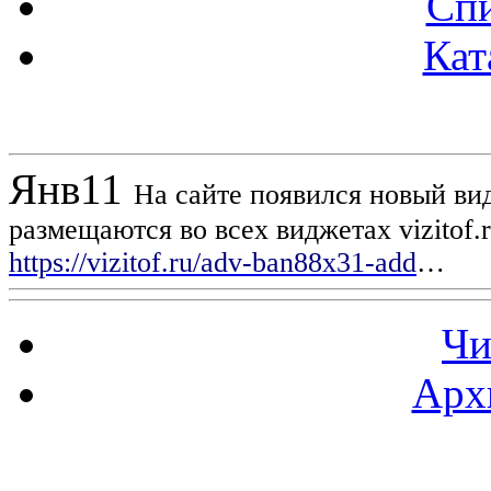
Спи
Кат
Новости проекта
Янв
11
На сайте появился новый вид
размещаются во всех виджетах vizitof.
https://vizitof.ru/adv-ban88x31-add
…
Чи
Арх
Статистика проекта