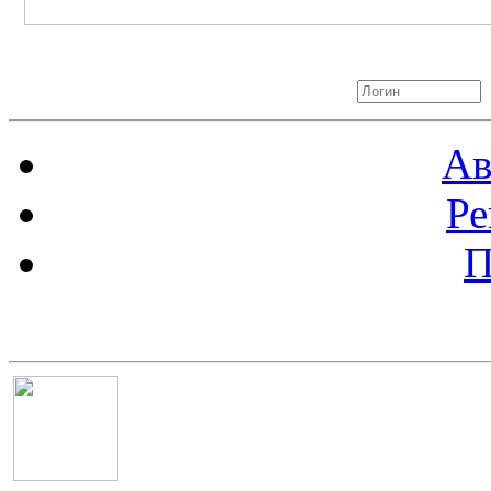
Авторизация
Ав
Ре
П
Баннер 100х100