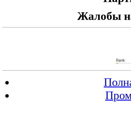
Жалобы н
Полна
Пром
Баннер 88х31