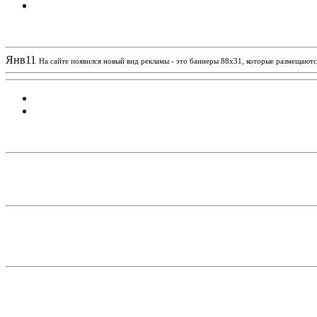
Новости проекта
Янв
11
На сайте появился новый вид рекламы - это баннеры 88х31, которые размещаются
Статистика проекта