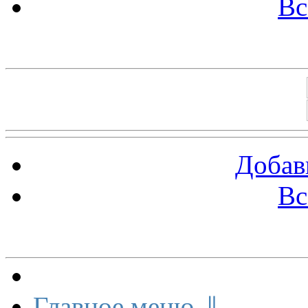
Вс
Баннеры 88х31
Добав
Вс
Меню сайта
Главное меню ⇓