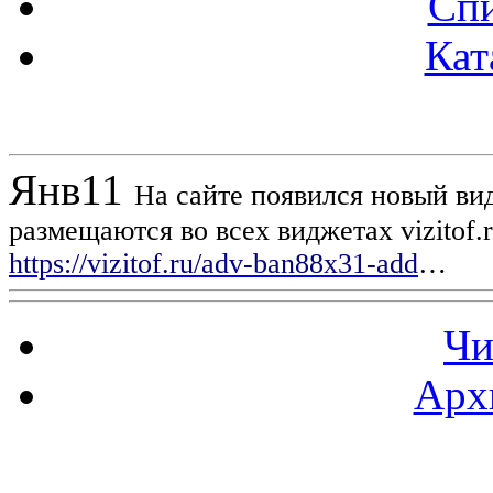
Спи
Кат
Новости проекта
Янв
11
На сайте появился новый вид
размещаются во всех виджетах vizitof.
https://vizitof.ru/adv-ban88x31-add
…
Чи
Арх
Статистика проекта