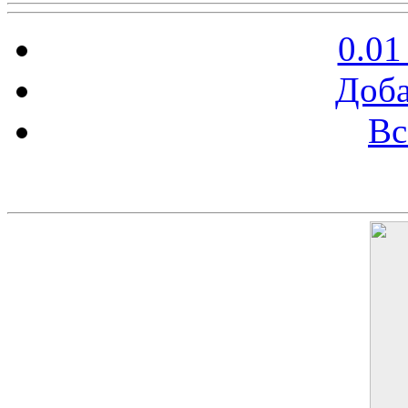
0.01
Доба
Вс
Баннер 200х300