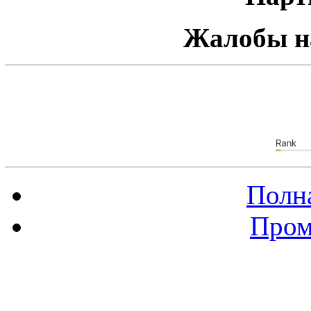
Жалобы н
Полна
Пром
Баннер 88х31