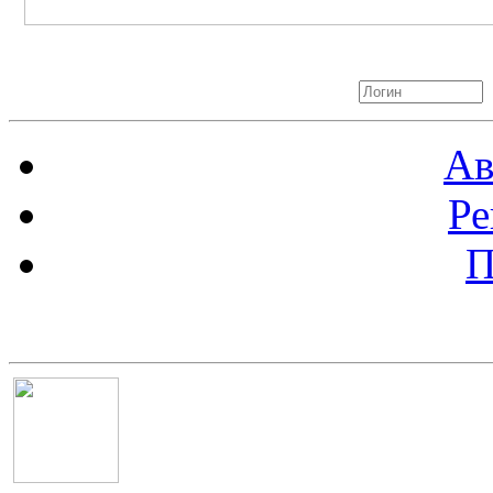
Авторизация
Ав
Ре
П
Баннер 100х100