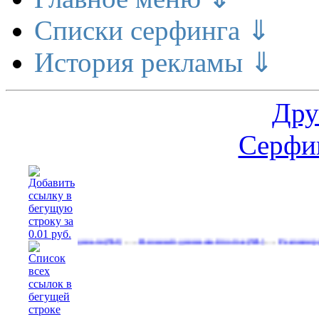
Списки серфинга ⇓
История рекламы ⇓
Дру
Серфин
…
…
е делает деньги
Реальный денежный поток
Рекламируйтесь на
(561)
(591)