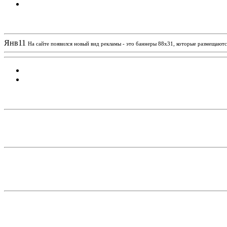
Новости проекта
Янв
11
На сайте появился новый вид рекламы - это баннеры 88х31, которые размещаются
Статистика проекта