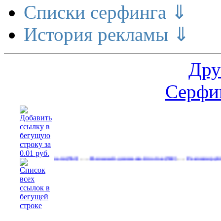
Списки серфинга ⇓
История рекламы ⇓
Дру
Серфин
…
…
делает деньги
Реальный денежный поток
Рекламируйтесь на с
(563)
(592)