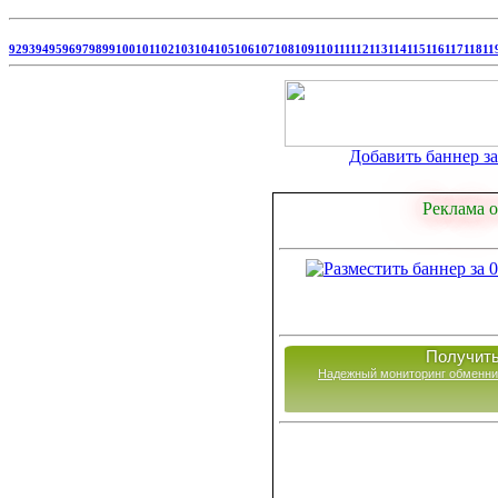
92
93
94
95
96
97
98
99
100
101
102
103
104
105
106
107
108
109
110
111
112
113
114
115
116
117
118
11
Добавить баннер за 
Реклама о
Получить
Надежный мониторинг обменни