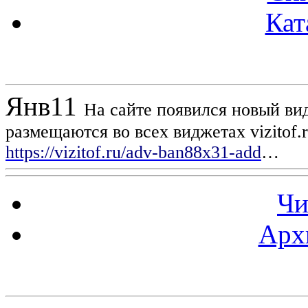
Кат
Новости проекта
Янв
11
На сайте появился новый вид
размещаются во всех виджетах vizitof.
https://vizitof.ru/adv-ban88x31-add
…
Чи
Арх
Статистика проекта