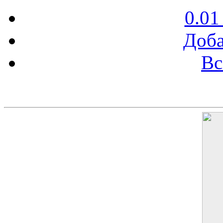
0.01
Доба
Вс
Баннер 200х300