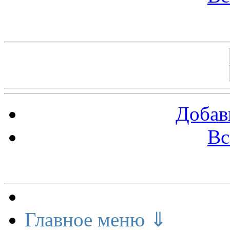
Баннеры 88х31
Добав
Вс
Меню сайта
Главное меню ⇓