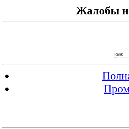
Жалобы н
Полна
Пром
Баннер 88х31