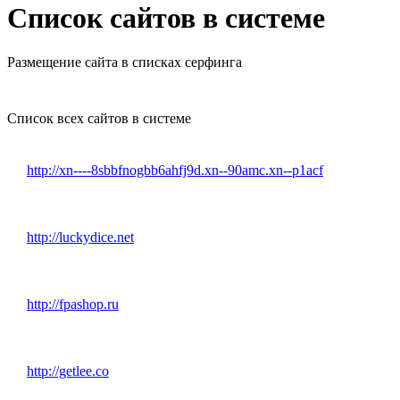
Список сайтов в системе
Размещение сайта в списках серфинга
Список всех сайтов в системе
http://xn----8sbbfnogbb6ahfj9d.xn--90amc.xn--p1acf
http://luckydice.net
http://fpashop.ru
http://getlee.co