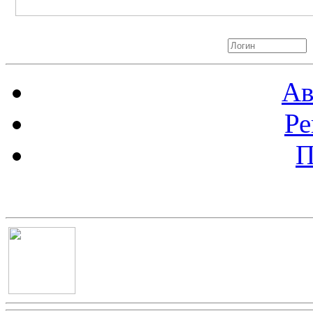
Авторизация
Ав
Ре
П
Баннер 100х100