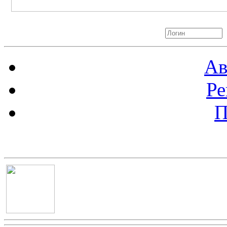
Авторизация
Ав
Ре
П
Баннер 100х100