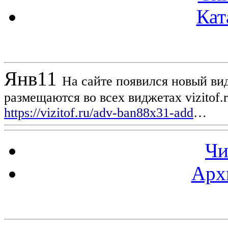
Кат
Новости проекта
Янв
11
На сайте появился новый вид
размещаются во всех виджетах vizitof.
https://vizitof.ru/adv-ban88x31-add
…
Чи
Арх
Статистика проекта