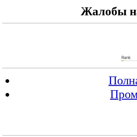
Жалобы н
Полна
Пром
Баннер 88х31