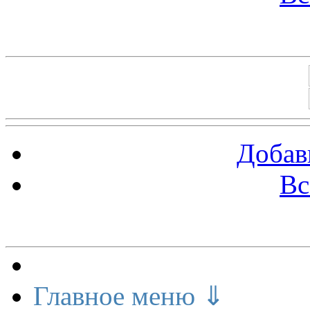
Баннеры 88х31
Добав
Вс
Меню сайта
Главное меню ⇓