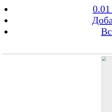
0.01
Доба
Вс
Баннер 200х300