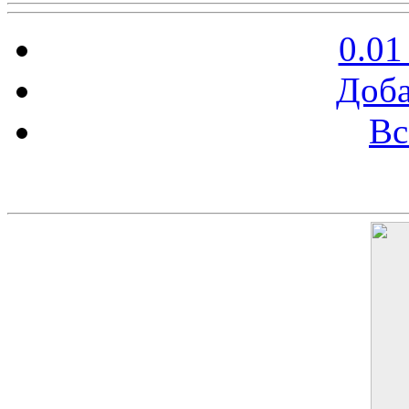
0.01
Доба
Вс
Баннер 200х300