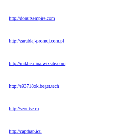
http://donutsempire.com
http://zarabiaj-promuj.com.pl
http://mikhe-nina.wixsite.com
http://s93718ok.beget.tech
http://seonise.ru
http://capthap.icu