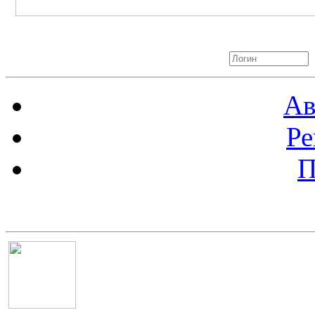
Авторизация
Ав
Ре
П
Баннер 100х100