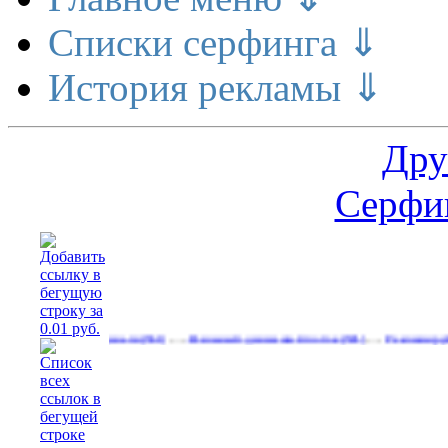
Списки серфинга ⇓
История рекламы ⇓
Дру
Серфин
…
…
 делает деньги
Реальный денежный поток
Рекламируйтесь на 
(561)
(591)