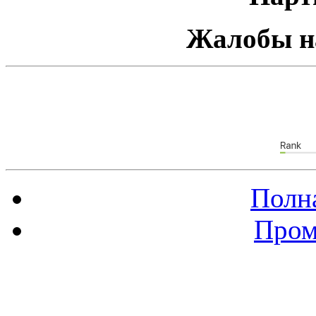
Жалобы н
Полна
Пром
Баннер 88х31