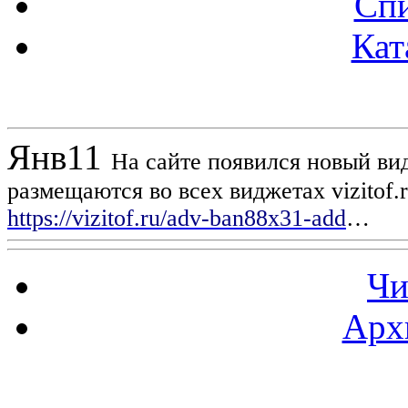
Спи
Кат
Новости проекта
Янв
11
На сайте появился новый вид
размещаются во всех виджетах vizitof.
https://vizitof.ru/adv-ban88x31-add
…
Чи
Арх
Статистика проекта