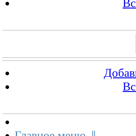
Вс
Баннеры 88х31
Добав
Вс
Меню сайта
Главное меню ⇓