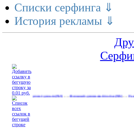
Списки серфинга ⇓
История рекламы ⇓
Дру
Серфин
…
…
сширение делает деньги
Реальный денежный поток
Рекламируйт
(565)
(593)