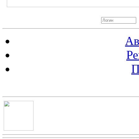
Авторизация
Ав
Ре
П
Баннер 100х100