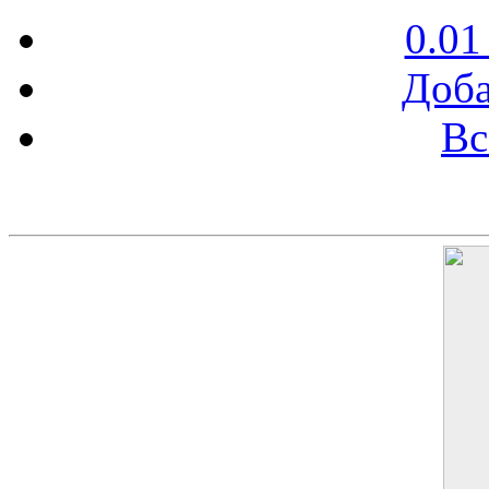
0.01
Доба
Вс
Баннер 200х300