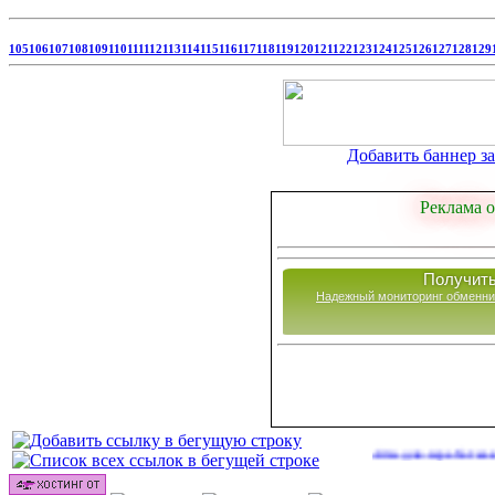
105
106
107
108
109
110
111
112
113
114
115
116
117
118
119
120
121
122
123
124
125
126
127
128
129
Добавить баннер за 
Реклама о
Получить
Надежный мониторинг обменни
Сайты для заработка в 2026 го