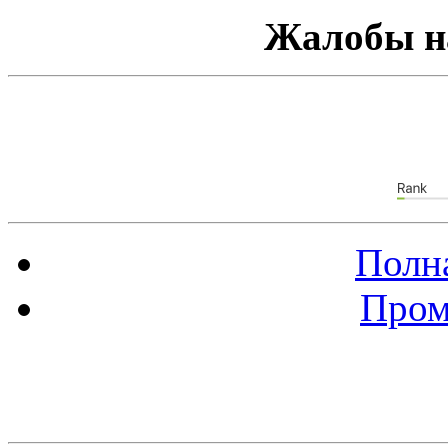
Жалобы н
Полна
Пром
Баннер 88х31