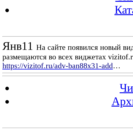
Кат
Новости проекта
Янв
11
На сайте появился новый вид
размещаются во всех виджетах vizitof.
https://vizitof.ru/adv-ban88x31-add
…
Чи
Арх
Статистика проекта