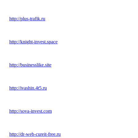
http://plus-trafik.ru
http://knight-invest.space
http://businesslike.site
http://ivashin.4t5.ru
http://sova-invest.com
http://dr-web-cureit-free.ru