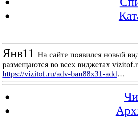
Спи
Кат
Новости проекта
Янв
11
На сайте появился новый вид
размещаются во всех виджетах vizitof.
https://vizitof.ru/adv-ban88x31-add
…
Чи
Арх
Статистика проекта