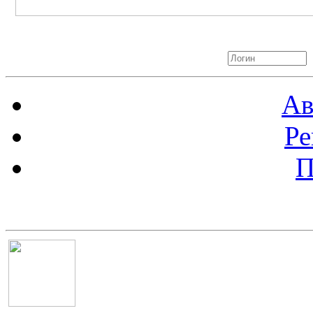
Авторизация
Ав
Ре
П
Баннер 100х100