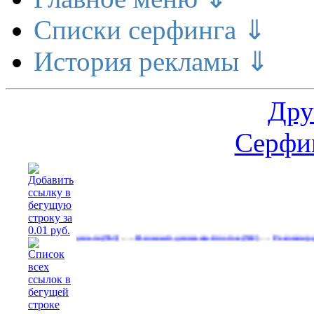
Списки серфинга ⇓
История рекламы ⇓
Дру
Серфин
…
…
е делает деньги
Реальный денежный поток
Рекламируйтесь на 
(563)
(592)