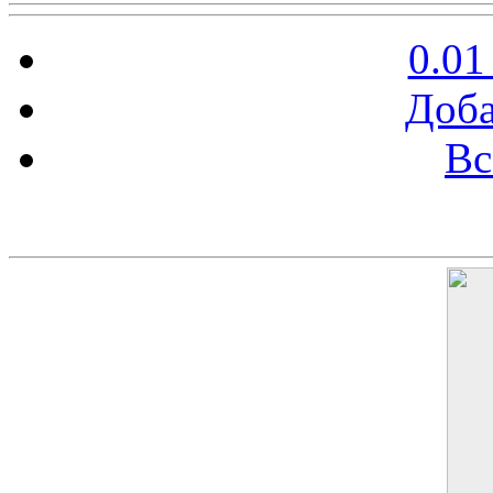
0.01
Доба
Вс
Баннер 200х300