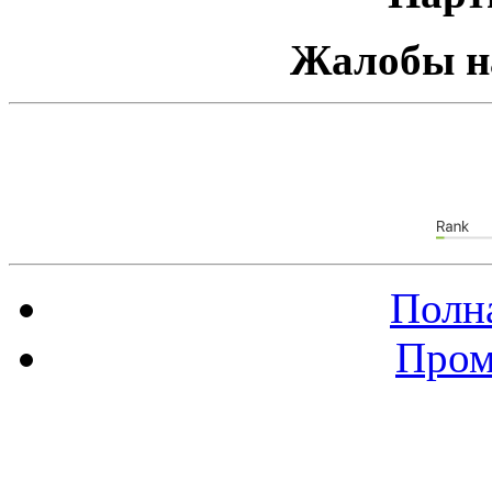
Жалобы н
Полна
Пром
Баннер 88х31