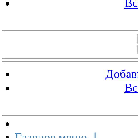
Вс
Баннеры 88х31
Добав
Вс
Меню сайта
Главное меню ⇓