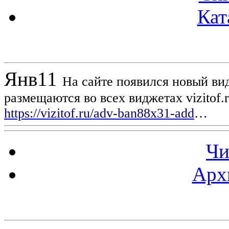
Кат
Новости проекта
Янв
11
На сайте появился новый вид
размещаются во всех виджетах vizitof.
https://vizitof.ru/adv-ban88x31-add
…
Чи
Арх
Статистика проекта