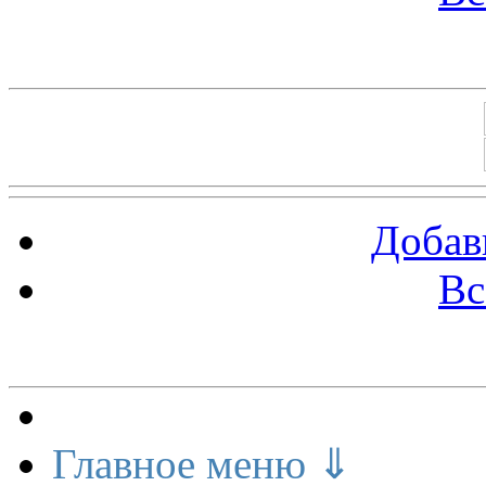
Баннеры 88х31
Добав
Вс
Меню сайта
Главное меню ⇓