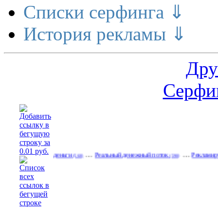
Списки серфинга ⇓
История рекламы ⇓
Дру
Серфин
…
…
ие делает деньги
Реальный денежный поток
Рекламируйтесь на
(560)
(590)