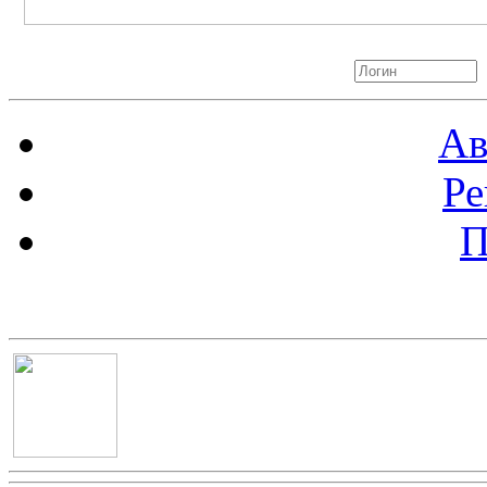
Авторизация
Ав
Ре
П
Баннер 100х100