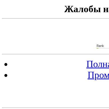
Жалобы н
Полна
Пром
Баннер 88х31