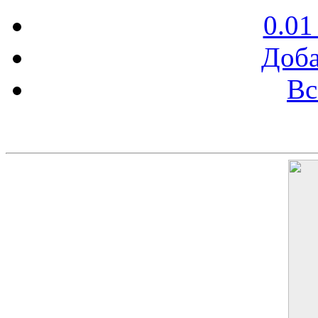
0.01
Доба
Вс
Баннер 200х300