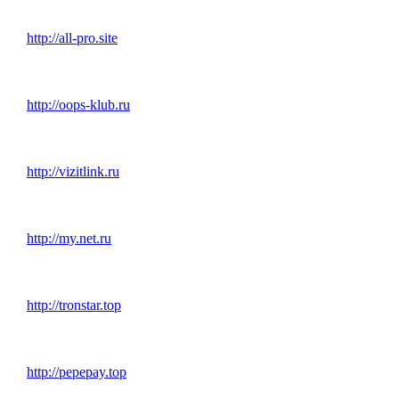
http://all-pro.site
http://oops-klub.ru
http://vizitlink.ru
http://my.net.ru
http://tronstar.top
http://pepepay.top