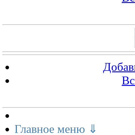
Баннеры 88х31
Добав
Вс
Меню сайта
Главное меню ⇓