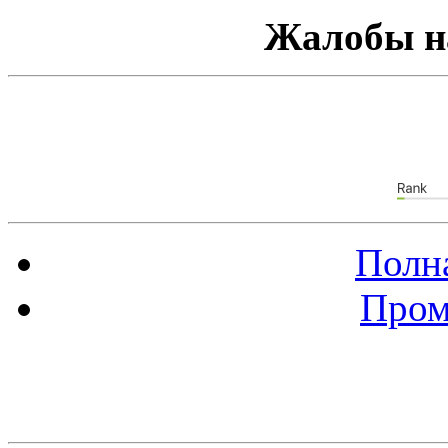
Жалобы н
Полна
Пром
Баннер 88х31