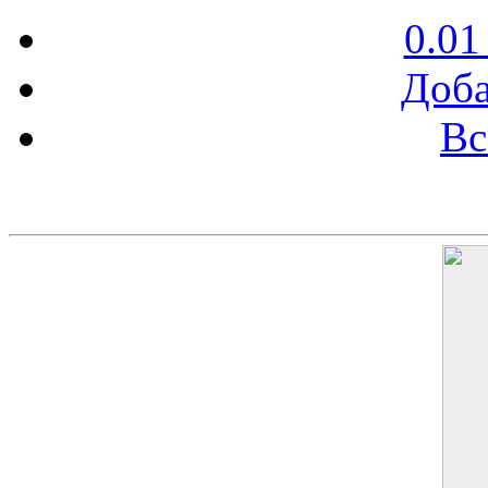
0.01
Доба
Вс
Баннер 200х300