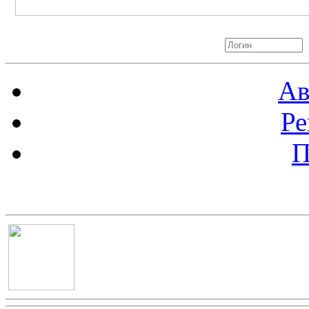
Авторизация
Ав
Ре
П
Баннер 100х100