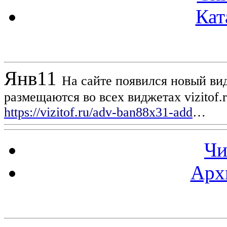
Кат
Новости проекта
Янв
11
На сайте появился новый вид
размещаются во всех виджетах vizitof.
https://vizitof.ru/adv-ban88x31-add
…
Чи
Арх
Статистика проекта