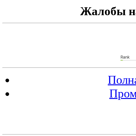
Жалобы н
Полна
Пром
Баннер 88х31