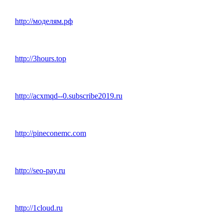
http://моделям.рф
http://3hours.top
http://acxmqd--0.subscribe2019.ru
http://pineconemc.com
http://seo-pay.ru
http://1cloud.ru