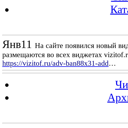
Кат
Новости проекта
Янв
11
На сайте появился новый вид
размещаются во всех виджетах vizitof.
https://vizitof.ru/adv-ban88x31-add
…
Чи
Арх
Статистика проекта