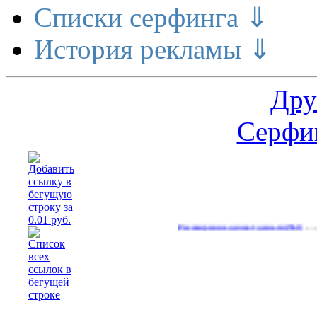
Списки серфинга ⇓
История рекламы ⇓
Дру
Серфин
…
Расширение делает деньги
Реальны
(561)