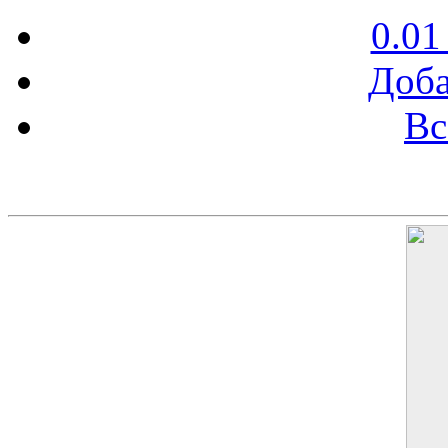
0.01
Доба
Вс
Баннер 200х300