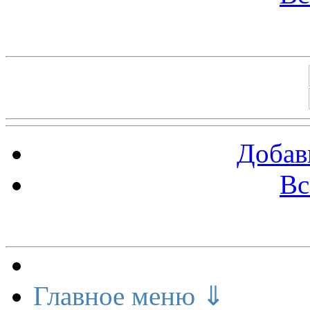
Баннеры 88х31
Добав
Вс
Меню сайта
Главное меню ⇓