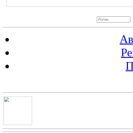
Авторизация
Ав
Ре
П
Баннер 100х100