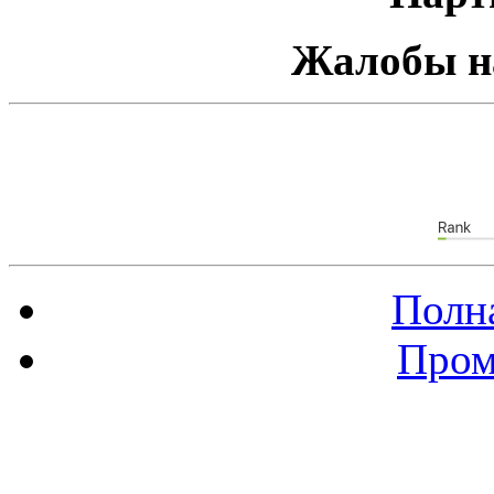
Жалобы н
Полна
Пром
Баннер 88х31