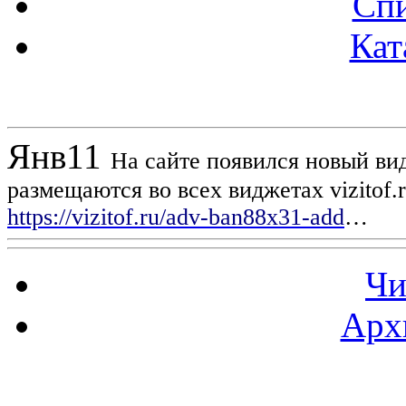
Спи
Кат
Новости проекта
Янв
11
На сайте появился новый вид
размещаются во всех виджетах vizitof.
https://vizitof.ru/adv-ban88x31-add
…
Чи
Арх
Статистика проекта