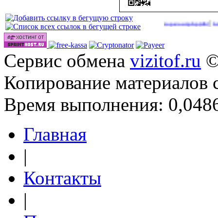
|
|
p://onlinevideos.cc/videos/
http://onlinevideos.cc/tops/out.php
http://o
(51)
(46)
Сервис обмена
vizitof.ru
©
Копирование материалов 
Время выполнения: 0,0486
Главная
|
Контакты
|