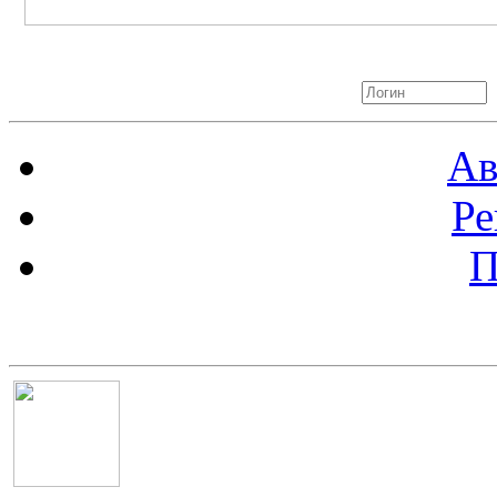
Авторизация
Ав
Ре
П
Баннер 100х100