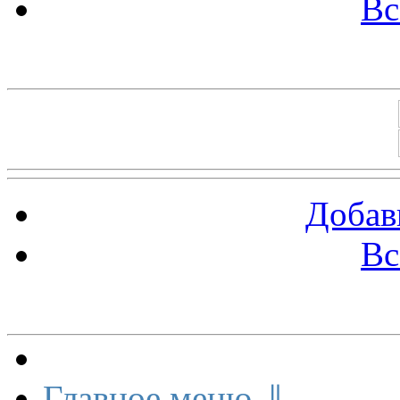
Вс
Баннеры 88х31
Добав
Вс
Меню сайта
Главное меню ⇓