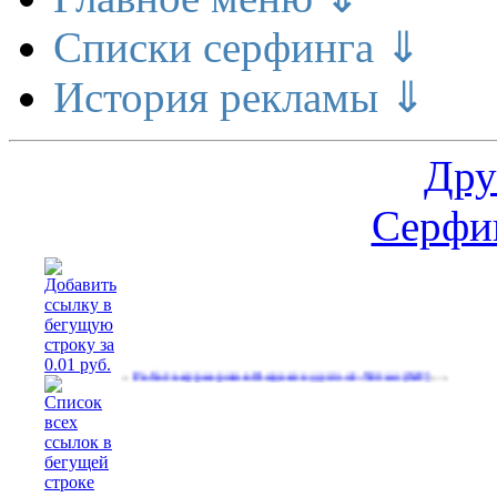
Списки серфинга ⇓
История рекламы ⇓
Дру
Серфин
…
…
рматов
Работа курьером в Яндекс еду.зп от 50тыс
(543)
(647)