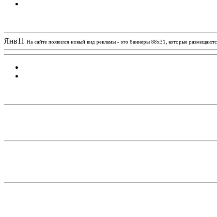
Новости проекта
Янв
11
На сайте появился новый вид рекламы - это баннеры 88х31, которые размещаются
Статистика проекта