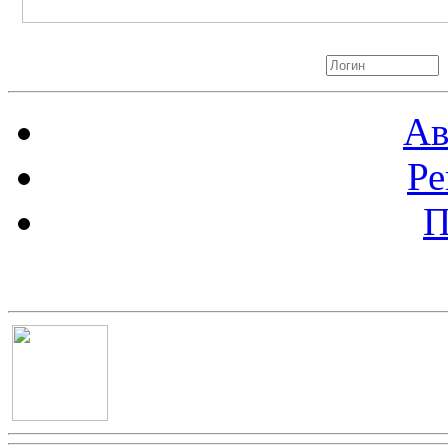
Авторизация
Ав
Ре
П
Баннер 100х100