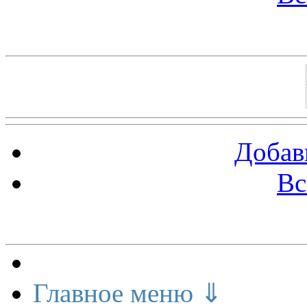
Баннеры 88х31
Добав
Вс
Меню сайта
Главное меню ⇓