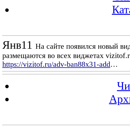
Кат
Новости проекта
Янв
11
На сайте появился новый вид
размещаются во всех виджетах vizitof.
https://vizitof.ru/adv-ban88x31-add
…
Чи
Арх
Статистика проекта