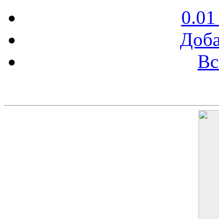
0.01
Доба
Вс
Баннер 200х300