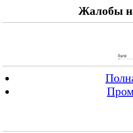
Жалобы н
Полна
Пром
Баннер 88х31