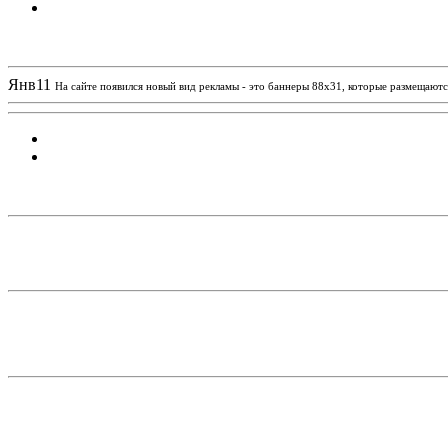
Новости проекта
Янв
11
На сайте появился новый вид рекламы - это баннеры 88х31, которые размещаются
Статистика проекта