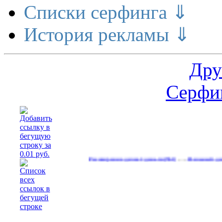
Списки серфинга ⇓
История рекламы ⇓
Дру
Серфин
…
Расширение делает деньги
Реальный денежный п
(561)