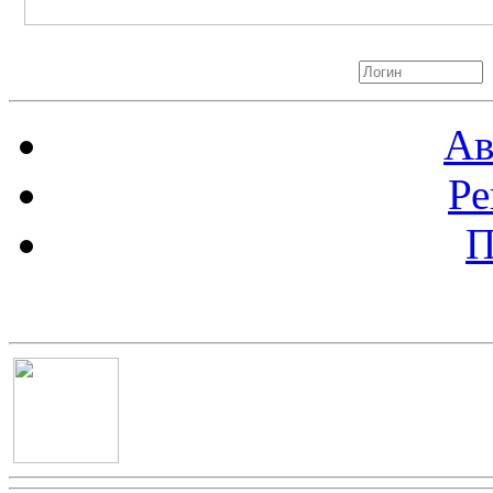
Авторизация
Ав
Ре
П
Баннер 100х100