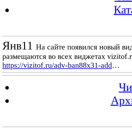
Кат
Новости проекта
Янв
11
На сайте появился новый вид
размещаются во всех виджетах vizitof.
https://vizitof.ru/adv-ban88x31-add
…
Чи
Арх
Статистика проекта