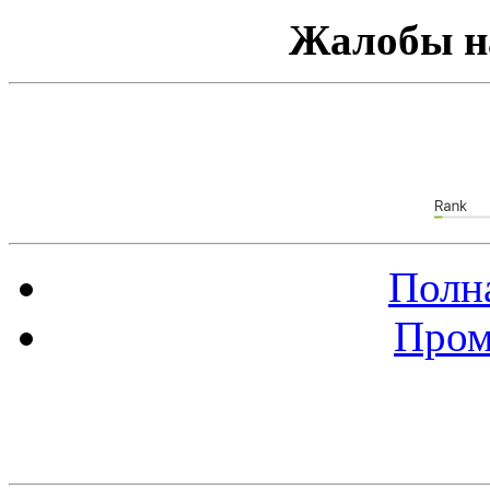
Жалобы н
Полна
Пром
Баннер 88х31