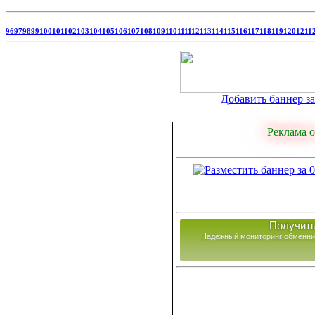
96
97
98
99
100
101
102
103
104
105
106
107
108
109
110
111
112
113
114
115
116
117
118
119
120
121
1
Добавить баннер за 
Реклама о
Получить
Надежный мониторинг обменни