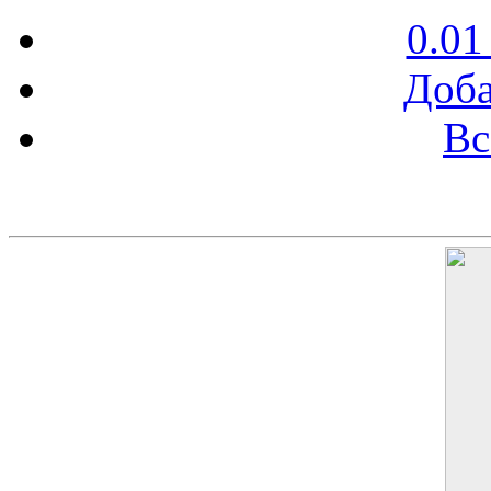
0.01
Доба
Вс
Баннер 200х300