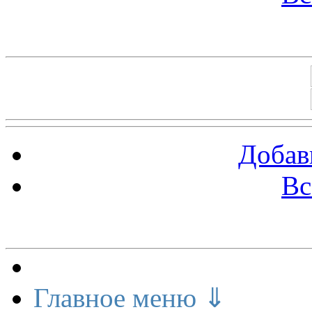
Баннеры 88х31
Добав
Вс
Меню сайта
Главное меню ⇓