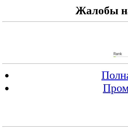
Жалобы н
Полна
Пром
Баннер 88х31