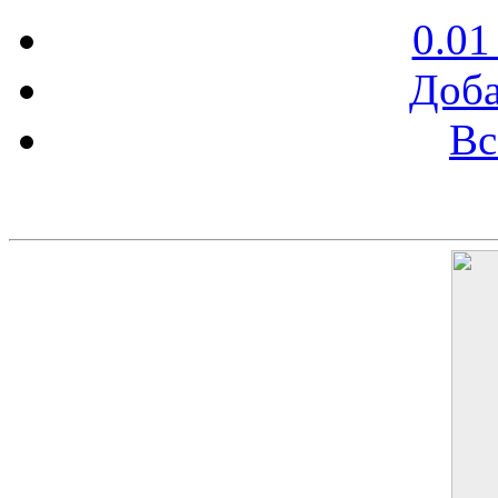
0.01
Доба
Вс
Баннер 200х300