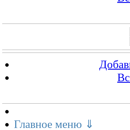
Баннеры 88х31
Добав
Вс
Меню сайта
Главное меню ⇓