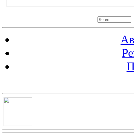
Авторизация
Ав
Ре
П
Баннер 100х100