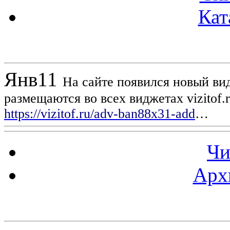
Кат
Новости проекта
Янв
11
На сайте появился новый вид
размещаются во всех виджетах vizitof.
https://vizitof.ru/adv-ban88x31-add
…
Чи
Арх
Статистика проекта