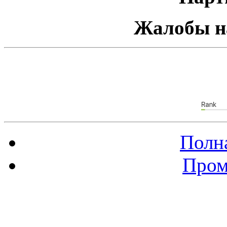
Жалобы н
Полна
Пром
Баннер 88х31