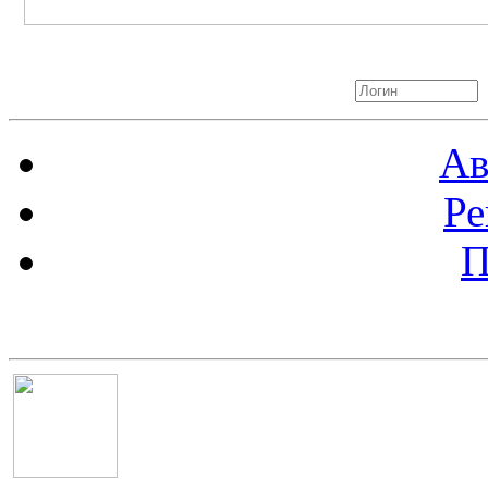
Авторизация
Ав
Ре
П
Баннер 100х100