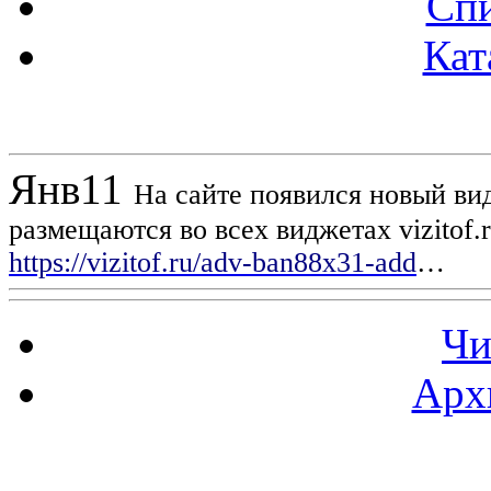
Спи
Кат
Новости проекта
Янв
11
На сайте появился новый вид
размещаются во всех виджетах vizitof.
https://vizitof.ru/adv-ban88x31-add
…
Чи
Арх
Статистика проекта