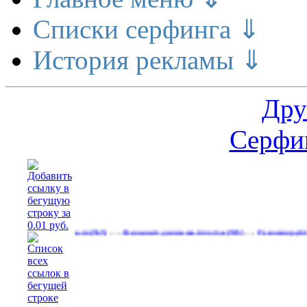
Списки серфинга ⇓
История рекламы ⇓
Дру
Серфин
…
…
делает деньги
Реальный денежный поток
Рекламируйтесь на са
(565)
(593)