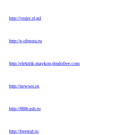
http://vmire.rf.gd
http://e-obgora.ru
http://elektrik-maykop.jimdofree.com
http://newsos.ru
http://888cash.ru
http://freetraf.ru