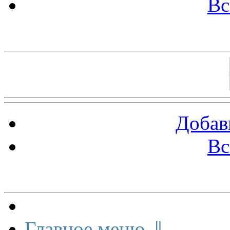
Вс
Баннеры 88х31
Добав
Вс
Меню сайта
Главное меню ⇓