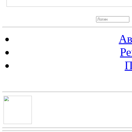
Авторизация
Ав
Ре
П
Баннер 100х100