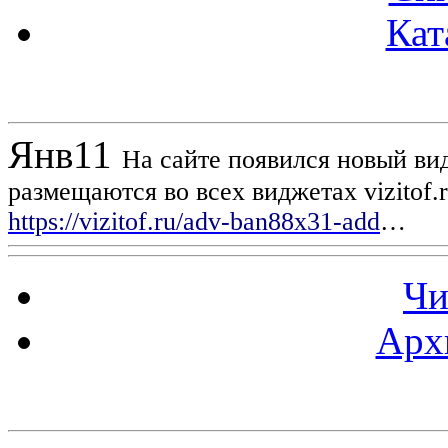
Кат
Новости проекта
Янв
11
На сайте появился новый вид
размещаются во всех виджетах vizitof.
https://vizitof.ru/adv-ban88x31-add
…
Чи
Арх
Статистика проекта