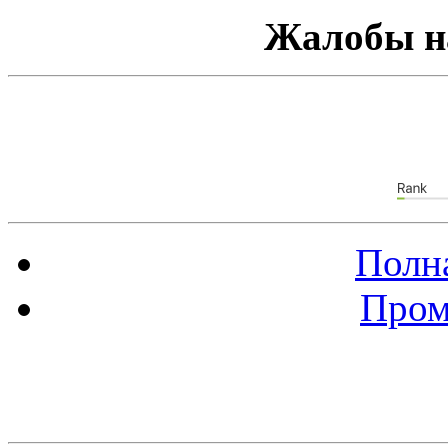
Жалобы н
Полна
Пром
Баннер 88х31