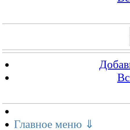
Баннеры 88х31
Добав
Вс
Меню сайта
Главное меню ⇓