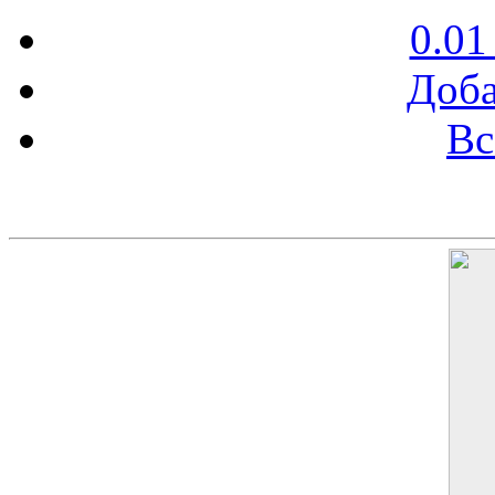
0.01
Доба
Вс
Баннер 200х300