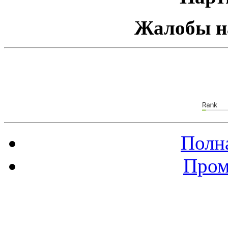
Жалобы н
Полна
Пром
Баннер 88х31