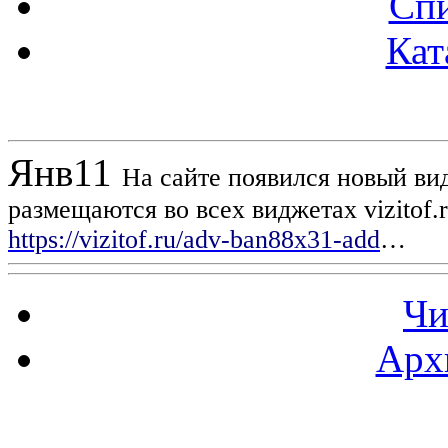
Спи
Кат
Новости проекта
Янв
11
На сайте появился новый вид
размещаются во всех виджетах vizitof.
https://vizitof.ru/adv-ban88x31-add
…
Чи
Арх
Статистика проекта