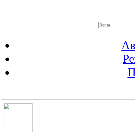
Авторизация
Ав
Ре
П
Баннер 100х100