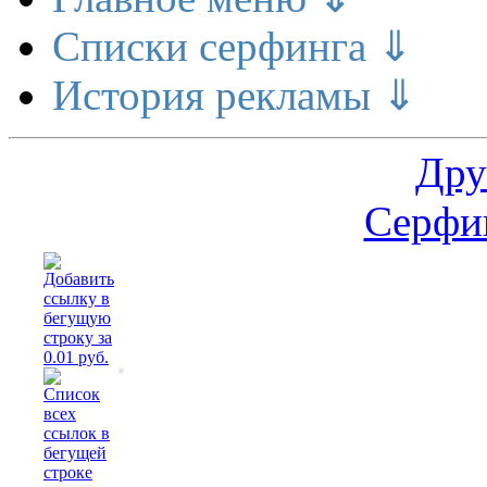
Списки серфинга ⇓
История рекламы ⇓
Дру
Серфин