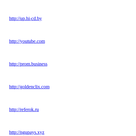
http://up.hi-cd.by
http://youtube.com
http://prom.business
http://goldenclix.com
http://referok.ru
http://ngupays.xyz