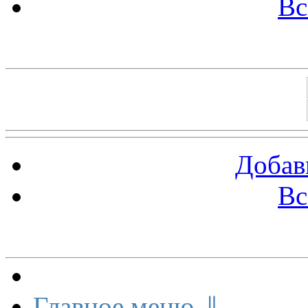
Вс
Баннеры 88х31
Добав
Вс
Меню сайта
Главное меню ⇓