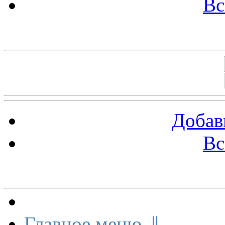
Вс
Баннеры 88х31
Добав
Вс
Меню сайта
Главное меню ⇓