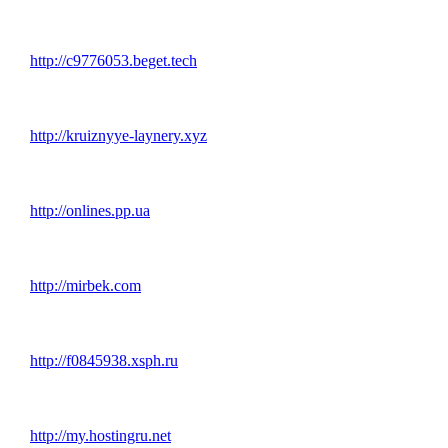
http://c9776053.beget.tech
http://kruiznyye-laynery.xyz
http://onlines.pp.ua
http://mirbek.com
http://f0845938.xsph.ru
http://my.hostingru.net