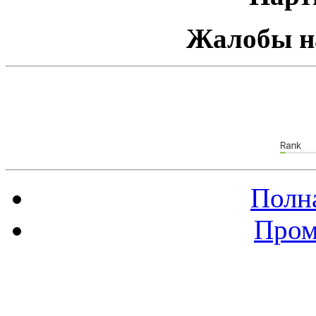
Жалобы н
Полна
Пром
Баннер 88х31