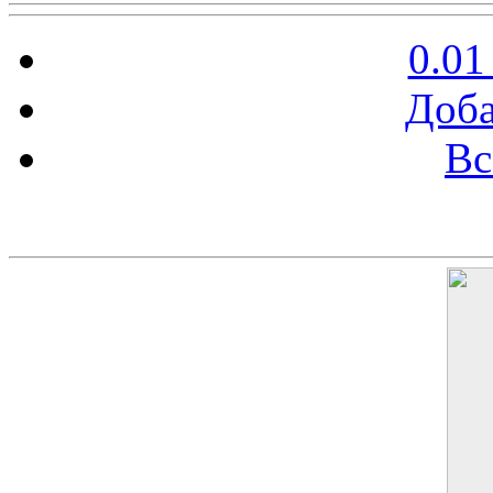
0.01
Доба
Вс
Баннер 200х300