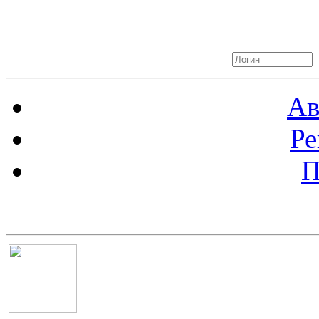
Авторизация
Ав
Ре
П
Баннер 100х100