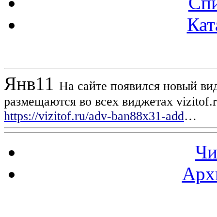
Спи
Кат
Новости проекта
Янв
11
На сайте появился новый вид
размещаются во всех виджетах vizitof.
https://vizitof.ru/adv-ban88x31-add
…
Чи
Арх
Статистика проекта