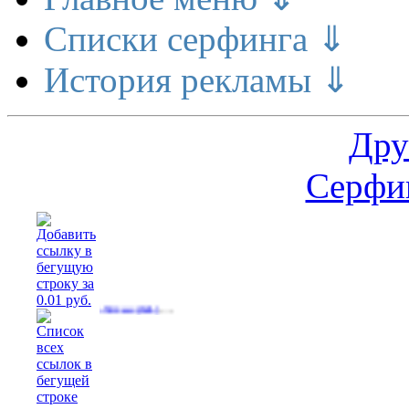
Списки серфинга ⇓
История рекламы ⇓
Дру
Серфин
…
 еду.зп от 50тыс
(641)