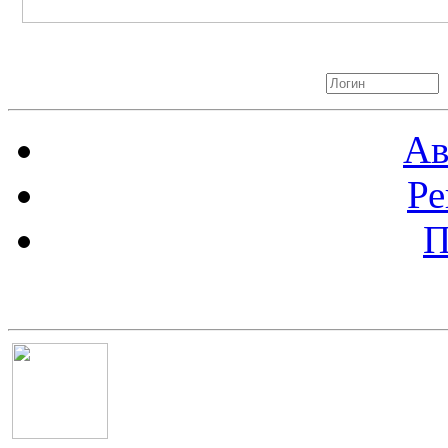
Авторизация
Ав
Ре
П
Баннер 100х100