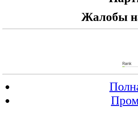
Жалобы н
Полна
Пром
Баннер 88х31