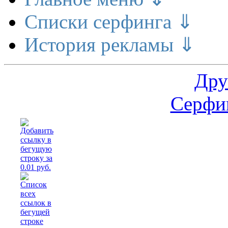
Списки серфинга ⇓
История рекламы ⇓
Дру
Серфин