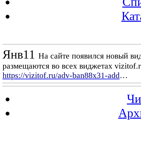
Спи
Кат
Новости проекта
Янв
11
На сайте появился новый вид
размещаются во всех виджетах vizitof.
https://vizitof.ru/adv-ban88x31-add
…
Чи
Арх
Статистика проекта