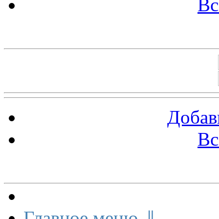
Вс
Баннеры 88х31
Добав
Вс
Меню сайта
Главное меню ⇓