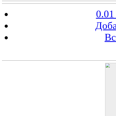
0.01
Доба
Вс
Баннер 200х300