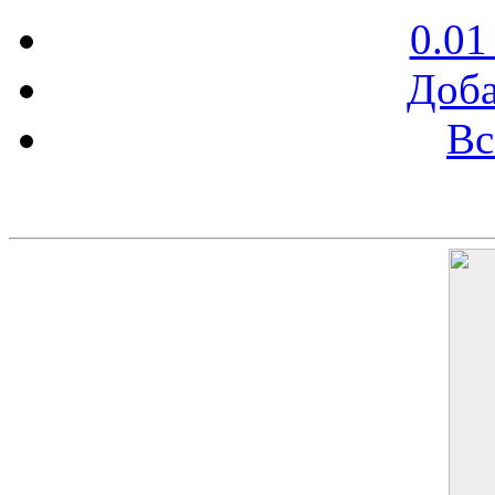
0.01
Доба
Вс
Баннер 200х300