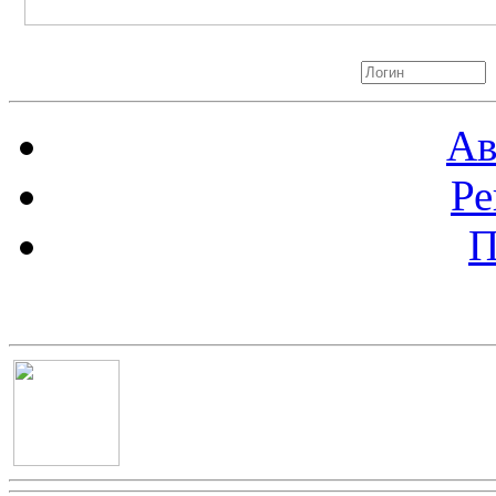
Авторизация
Ав
Ре
П
Баннер 100х100