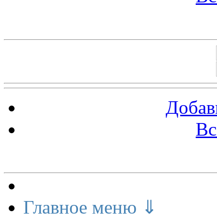
Баннеры 88х31
Добав
Вс
Меню сайта
Главное меню ⇓