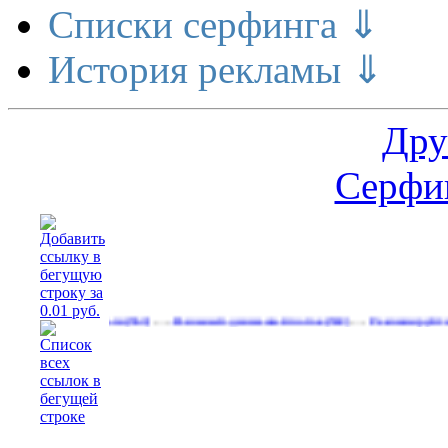
Списки серфинга ⇓
История рекламы ⇓
Дру
Серфин
…
…
елает деньги
Реальный денежный поток
Рекламируйтесь на сай
(563)
(592)