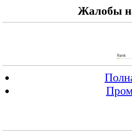
Жалобы н
Полна
Пром
Баннер 88х31