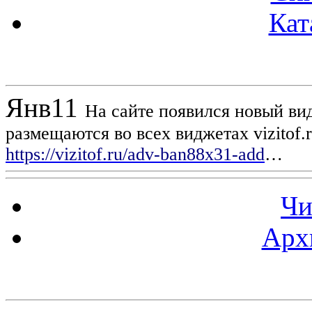
Кат
Новости проекта
Янв
11
На сайте появился новый вид
размещаются во всех виджетах vizitof.
https://vizitof.ru/adv-ban88x31-add
…
Чи
Арх
Статистика проекта