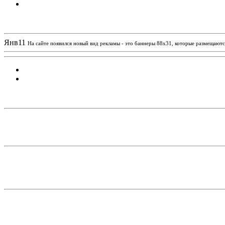
Новости проекта
Янв
11
На сайте появился новый вид рекламы - это баннеры 88х31, которые размещаются
Статистика проекта