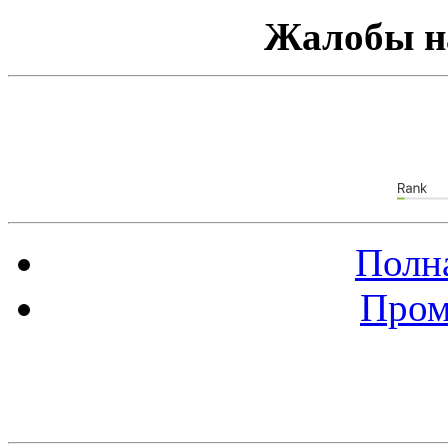
Жалобы н
Полна
Пром
Баннер 88х31