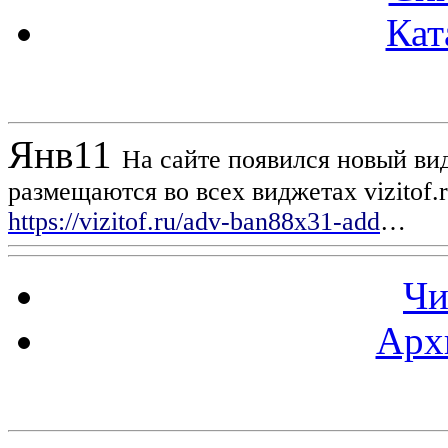
Кат
Новости проекта
Янв
11
На сайте появился новый вид
размещаются во всех виджетах vizitof.
https://vizitof.ru/adv-ban88x31-add
…
Чи
Арх
Статистика проекта