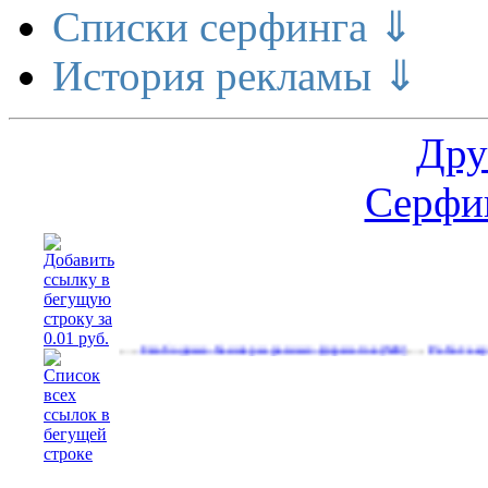
Списки серфинга ⇓
История рекламы ⇓
Дру
Серфин
…
…
сайте
Свободные баннеры разных форматов
Работа курьером в
(536)
(540)