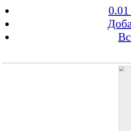
0.01
Доба
Вс
Баннер 200х300