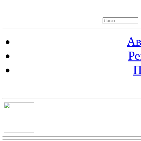
Авторизация
Ав
Ре
П
Баннер 100х100