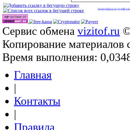
|
|
|
http://onlinevideos.cc/go/out.php
http://onlinevideos.cc/videos/
http
4)
(46)
(48)
Сервис обмена
vizitof.ru
©
Копирование материалов 
Время выполнения: 0,0348
Главная
|
Контакты
|
Правила