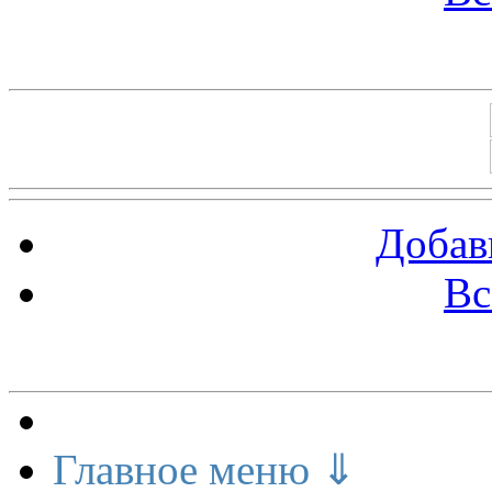
Баннеры 88х31
Добав
Вс
Меню сайта
Главное меню ⇓