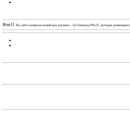
Новости проекта
Янв
11
На сайте появился новый вид рекламы - это баннеры 88х31, которые размещаются
Статистика проекта