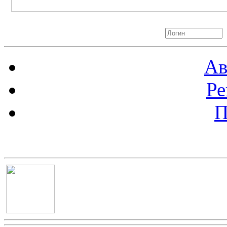
Авторизация
Ав
Ре
П
Баннер 100х100