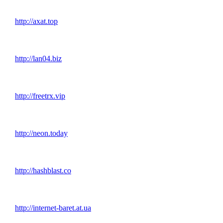
http://axat.top
http://lan04.biz
http://freetrx.vip
http://neon.today
http://hashblast.co
http://internet-baret.at.ua