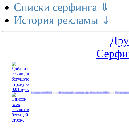
Списки серфинга ⇓
История рекламы ⇓
Дру
Серфин
…
…
ние делает деньги
Реальный денежный поток
Рекламируйтесь н
(565)
(593)