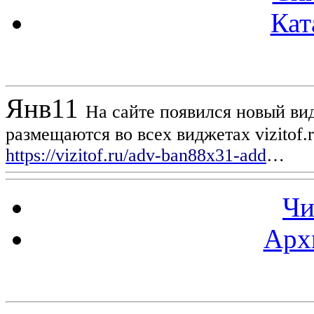
Кат
Новости проекта
Янв
11
На сайте появился новый вид
размещаются во всех виджетах vizitof.
https://vizitof.ru/adv-ban88x31-add
…
Чи
Арх
Статистика проекта