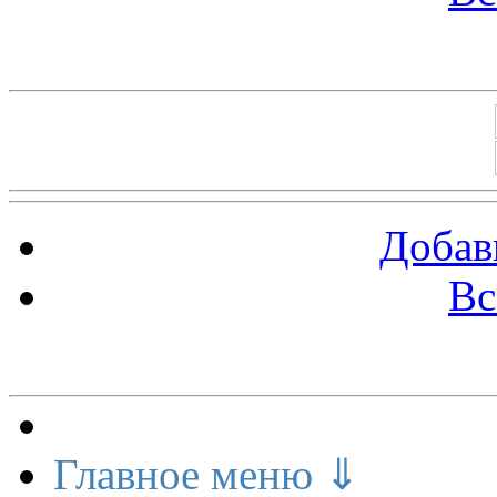
Баннеры 88х31
Добав
Вс
Меню сайта
Главное меню ⇓