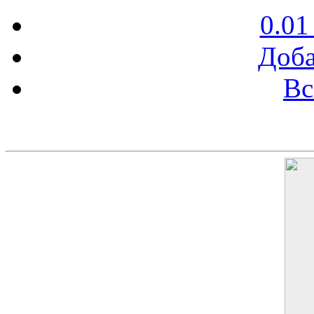
0.01
Доба
Вс
Баннер 200х300