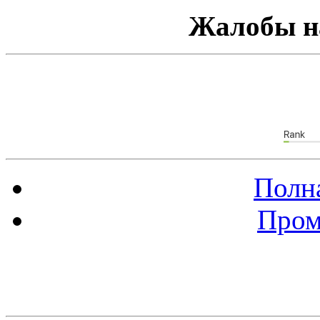
Жалобы н
Полна
Пром
Баннер 88х31