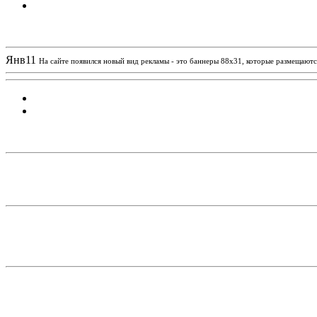
Новости проекта
Янв
11
На сайте появился новый вид рекламы - это баннеры 88х31, которые размещаются
Статистика проекта